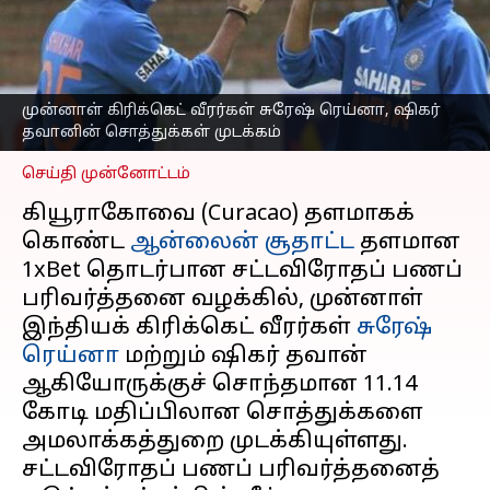
சொத்துக்கள் முடக்கம்;
அமலாக்கத்துறை
நடவடிக்கை
எழுதியவர்
Nov 06, 2025
03:58 pm
முன்னாள் கிரிக்கெட் வீரர்கள் சுரேஷ் ரெய்னா, ஷிகர்
Sekar Chinnappan
தவானின் சொத்துக்கள் முடக்கம்
செய்தி முன்னோட்டம்
கியூராகோவை (Curacao) தளமாகக்
கொண்ட
ஆன்லைன் சூதாட்ட
தளமான
1xBet தொடர்பான சட்டவிரோதப் பணப்
பரிவர்த்தனை வழக்கில், முன்னாள்
இந்தியக் கிரிக்கெட் வீரர்கள்
சுரேஷ்
ரெய்னா
மற்றும் ஷிகர் தவான்
ஆகியோருக்குச் சொந்தமான ₹11.14
கோடி மதிப்பிலான சொத்துக்களை
அமலாக்கத்துறை முடக்கியுள்ளது.
சட்டவிரோதப் பணப் பரிவர்த்தனைத்