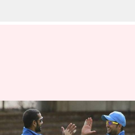
முன்னாள் கிரிக்கெட்
வீரர்கள் சுரேஷ் ரெய்னா,
ஷிகர் தவானின்