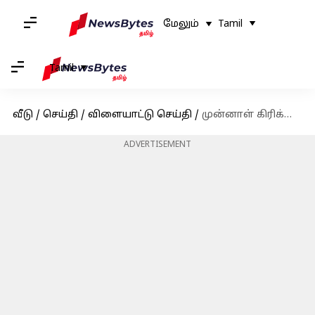
மேலும்
Tamil
Tamil
வீடு
/
செய்தி
/
விளையாட்டு செய்தி
/
முன்னாள் கிரிக்கெட் வீரர்கள் சுரேஷ் ரெய்னா, ஷிகர் தவானின் சொத்துக்கள் முடக்கம்; அமலாக்கத்துறை நடவடிக்கை
ADVERTISEMENT