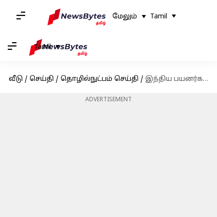
மேலும்
Tamil
Tamil
வீடு
/
செய்தி
/
தொழில்நுட்பம் செய்தி
/
இந்திய பயனர்களுக்காக கூகிள் மேப்ஸ் 10 புதிய அம்சங்களைச் சேர்த்துள்ளது
ADVERTISEMENT