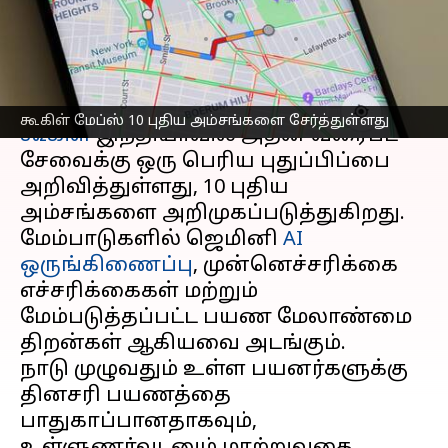
சேர்த்துள்ளது
எழுதியவர்
Nov 06, 2025
04:39 pm
Venkatalakshmi V
செய்தி முன்னோட்டம்
கூகிள் மேப்ஸ் 10 புதிய அம்சங்களை சேர்த்துள்ளது
கூகிள்
இந்தியாவில் அதன் வரைபட
சேவைக்கு ஒரு பெரிய புதுப்பிப்பை
அறிவித்துள்ளது, 10 புதிய
அம்சங்களை அறிமுகப்படுத்துகிறது.
மேம்பாடுகளில் ஜெமினி
AI
ஒருங்கிணைப்பு
, முன்னெச்சரிக்கை
எச்சரிக்கைகள் மற்றும்
மேம்படுத்தப்பட்ட பயண மேலாண்மை
திறன்கள் ஆகியவை அடங்கும்.
நாடு முழுவதும் உள்ள பயனர்களுக்கு
தினசரி பயணத்தை
பாதுகாப்பானதாகவும்,