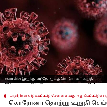
எழுதியவர்
Dec 28, 2022
12:57 pm
Nivetha P
செய்தி முன்னோட்டம்
சீனா உள்ளிட்ட உலக நாடுகளில் தற்போ
இந்நிலையில் வெளிநாடுகளில் இருந்த
தொற்று பரிசோதனை கட்டாயமாக்கப்பட்ட
அதன்படி, நேற்று காலை 9.40 மணியளவில
வந்தடைந்தனர்.
இவர்கள் அனைவருக்கும் கொரோனா தொ
இதில் சீனாவில் இருந்து இலங்கை வந்த
உறுதி செய்யப்பட்டது.
சீனாவில் இருந்து வந்தோருக்கு கொரோனா உறுதி
மாதிரிகள் எடுக்கப்பட்டு சென்னைக்கு அனுப்பப்பட்டுள்ள
கொரோனா தொற்று உறுதி செய்யப்