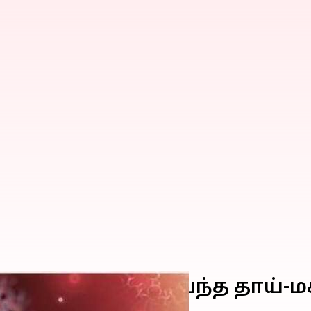
விமான நிலையம் வந்த தாய்-ம