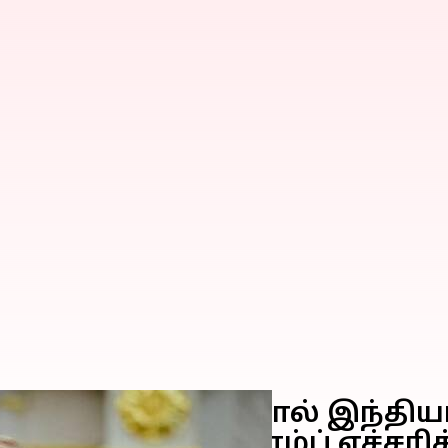
்ணெய் வாங்கினால் இந்தியாவ
ிபர் டொனால்ட் டிரம்ப் எச்சரி