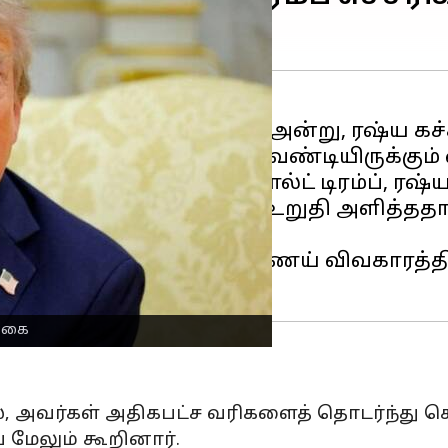
்கட்கிழமை (அக்டோபர் 20) அன்று, ரஷ்ய
ட்ச வரியைச் செலுத்த வேண்டியிருக்கும் 
ியாளர்களிடம் பேசிய டொனால்ட் டிரம்ப்,
் நரேந்திர மோடி தன்னிடம் உறுதி அளித்தத
ேசினேன், அவர் ரஷ்ய எண்ணெய் விவகாரத்த
க்கை
், அவர்கள் அதிகபட்ச வரிகளைத் தொடர்ந்து செல
் மேலும் கூறினார்.