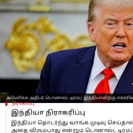
எழுதியவர்
Oct 20, 2025
09:26 am
Sekar Chinnappan
செய்தி முன்னோட்டம்
அமெரிக்க அதிபர்
டொனால்ட் டிரம்ப்
திங
தொடர்ந்தால்,
இந்தியா
தொடர்ந்து அதிகப
ஏர் ஃபோர்ஸ் ஒன் விமானத்தில் செய்த
விரைவில் நிறுத்திவிடும் என்று பிரதமர
வலியுறுத்தினார்.
"இந்தியப் பிரதமர் மோடியுடன் நான் ப
அமெரிக்க அதிபர் டொனால்ட் டிரம்ப் இந்தியாவிற்கு எச்சரி
நிராகரிப்பு
இந்தியா நிராகரிப்பு
இந்தியா தொடர்ந்து வாங்க முடிவு செய்தால
அதை விரும்பாது என்றும் டொனால்ட் டிரம்ப