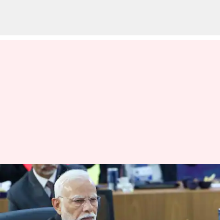
இந்தியாவின் 2025
தலைமையின் கீழ்
பிரிக்ஸை மறுவரையறை