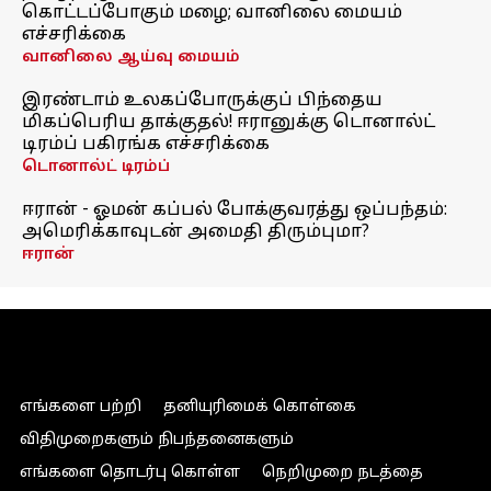
கொட்டப்போகும் மழை; வானிலை மையம்
எச்சரிக்கை
வானிலை ஆய்வு மையம்
இரண்டாம் உலகப்போருக்குப் பிந்தைய
மிகப்பெரிய தாக்குதல்! ஈரானுக்கு டொனால்ட்
டிரம்ப் பகிரங்க எச்சரிக்கை
டொனால்ட் டிரம்ப்
ஈரான் - ஓமன் கப்பல் போக்குவரத்து ஒப்பந்தம்:
அமெரிக்காவுடன் அமைதி திரும்புமா?
ஈரான்
எங்களை பற்றி
தனியுரிமைக் கொள்கை
விதிமுறைகளும் நிபந்தனைகளும்
எங்களை தொடர்பு கொள்ள
நெறிமுறை நடத்தை