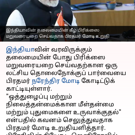
செய்வதாக பிரதமர்
நரேந்திர மோடி உறுதி
எழுதியவர்
Jul 07, 2025
08:43 pm
Sekar Chinnappan
இந்தியாவின் தலைமையின் கீழ் பிரிக்ஸை
மறுவரையறை செய்வதாக பிரதமர் மோடி உறுதி
செய்தி முன்னோட்டம்
இந்தியா
வின் வரவிருக்கும்
தலைமையின் போது பிரிக்ஸை
மறுவரையறை செய்வதற்கான ஒரு
லட்சிய தொலைநோக்குப் பார்வையை
பிரதமர்
நரேந்திர மோடி
கோடிட்டுக்
காட்டியுள்ளார்.
"ஒத்துழைப்பு மற்றும்
நிலைத்தன்மைக்கான மீள்தன்மை
மற்றும் புதுமைகளை உருவாக்குதல்"
என்பதில் கவனம் செலுத்துவதாக
பிரதமர் மோடி உறுதியளித்தார்.