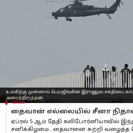
எழுதியவர்
Apr 10, 2023
06:47 pm
Sindhuja SM
செய்தி முன்னோட்டம்
தைவானைச் சுற்றி சீனா நடத்திய மூன்று
தனி நாடாக ஏற்றுக்கொள்ளப்பட்ட தைவானி
தெரிவிக்கும் விதமாக போர் கப்பல்கள்
நாள் இராணுவப் பயிற்சிகள் என்று குறிப்
தைவான், அமெரிக்கா மற்றும் உலகிற்கு 
அமைந்திருந்தன.
தைவான் ஜனாதிபதி சாய் இங்-வென், அம
உலகிற்கு முன்னால் பெய்ஜிங்கின் இராணுவ சக்தியை காட்
அமைந்திருந்தன.
details
தைவான் எல்லையில் சீனா நிதான
ஏப்ரல் 5 ஆம் தேதி கலிபோர்னியாவில் இந்த 
சனிக்கிழமை , தைவானை சுற்றி வழைத்த பெ