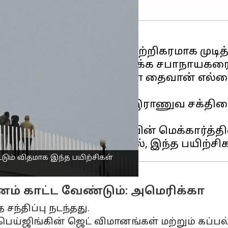
 நாள் போர் ஒத்திகை "வெற்றிகரமாக முடித
ன் ஜனாதிபதி, அமெரிக்க சபாநாயகரைச் சமீப
 மற்றும் போர் விமானங்களை தைவான் எல்ல
பிட்டது.
முன்னால் பெய்ஜிங்கின் இராணுவ சக்தியை
ெரிக்க சபாநாயகர் கெவின் மெக்கார்த்தி
டும் விதமாக இந்த பயிற்சிகள்
ம் காட்ட வேண்டும்: அமெரிக்கா
சந்திப்பு நடந்தது.
ய்ஜிங்கின் ஜெட் விமானங்கள் மற்றும் கப்பல