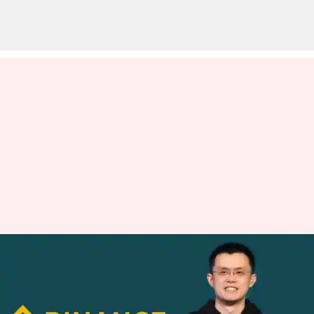
பினான்ஸ் கிரிப்டோ
தளத்தின் மீது புகார்களை
அடுக்கிய SEC.. என்ன