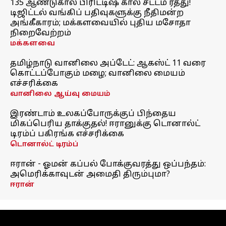
135 ஆண்டுகால பிரிட்டிஷ் கால சட்டம் ரத்து!
டிஜிட்டல் வங்கிப் பதிவுகளுக்கு நீதிமன்ற
அங்கீகாரம்; மக்களவையில் புதிய மசோதா
நிறைவேற்றம்
மக்களவை
தமிழ்நாடு வானிலை அப்டேட்: ஆகஸ்ட் 11 வரை
கொட்டப்போகும் மழை; வானிலை மையம்
எச்சரிக்கை
வானிலை ஆய்வு மையம்
இரண்டாம் உலகப்போருக்குப் பிந்தைய
மிகப்பெரிய தாக்குதல்! ஈரானுக்கு டொனால்ட்
டிரம்ப் பகிரங்க எச்சரிக்கை
டொனால்ட் டிரம்ப்
ஈரான் - ஓமன் கப்பல் போக்குவரத்து ஒப்பந்தம்:
அமெரிக்காவுடன் அமைதி திரும்புமா?
ஈரான்