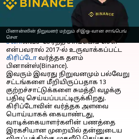
நடந்தது?
எழுதியவர்
Jun 06, 2023
10:41 am
Prasanna Venkatesh
செய்தி முன்னோட்டம்
பினான்ஸின் நிறுவனர் மற்றும் சிஇஓ-வான சாங்பெங்
சௌ
சீனா
வைச் சேர்ந்த சாங்பெங் சௌ
என்பவரால் 2017-ல் உருவாக்கப்பட்ட
கிரிப்டோ
வர்த்தக தளம்
பினான்ஸ்(Binance).
இவரும் இவரது நிறுவனமும் பல்வேறு
சட்டங்களை மீறியிருப்பதாக 13
குற்றச்சாட்டுக்களை சுமத்தி வழக்கு
பதிவு செய்யப்பபட்டிருக்கிறது.
கிரிப்டோவின் வர்த்தக அளவை
பொய்யாகக் கையாண்டது,
வாடிக்கையாளர்களின் பணத்தை
இரகசியான முறையில் தன்னுடைய