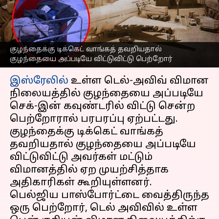
நிலையத்திலேயே விட்டு
சென்ற பெற்றோர்
எழுதியவர்
Feb 02, 2023
04:37 pm
Sindhuja SM
குழந்தைக்கு டிக்கெட் வாங்கத் தவறியதால்
குழந்தையை அப்படியே விட்டுவிட்டு பெற்றோர்
செய்தி முன்னோட்டம்
இஸ்ரேலில்
உள்ள டெல்-அவிவ் விமான
நிலையத்தில் குழந்தையை அப்படியே
செக்-இன் கவுண்டரில் விட்டு சென்ற
பெற்றோரால் பரபரப்பு ஏற்பட்டது.
குழந்தைக்கு டிக்கெட் வாங்கத்
தவறியதால் குழந்தையை அப்படியே
விட்டுவிட்டு அவர்கள் மட்டும்
விமானத்தில் ஏற முயற்சித்தாக
அதிகாரிகள் கூறியுள்ளனர்.
பெல்ஜிய பாஸ்போர்ட்டை வைத்திருந்த
ஒரு பெற்றோர், டெல் அவிவில் உள்ள