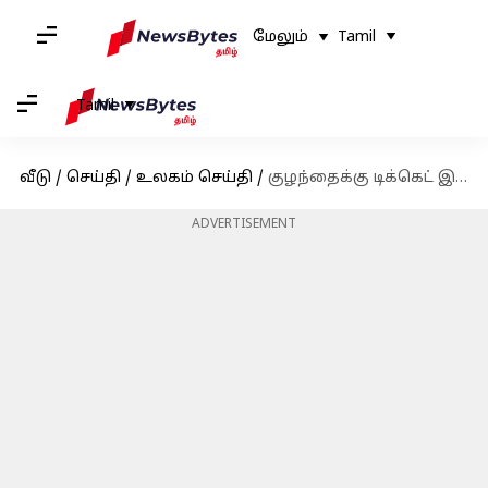
மேலும்
Tamil
Tamil
வீடு
/
செய்தி
/
உலகம் செய்தி
/
குழந்தைக்கு டிக்கெட் இல்லாததால் குழந்தையை விமான நிலையத்திலேயே விட்டு சென்ற பெற்றோர்
ADVERTISEMENT