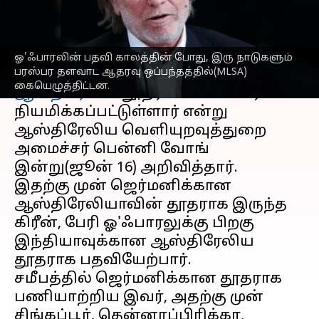
எழுதியவர்
Jun 16, 2023
03:31 pm
Sindhuja SM
செய்தி முன்னோட்டம்
ஓ'ஃபாரலின் பதவி காலத்தின் போது, ​​இரு நாடுகளும்
பரஸ்பர தளவாட ஆதரவு ஒப்பந்தத்தில்(MLSA)
இந்தியா
வுக்கான அடுத்த
கையெழுத்திட்டன.
ஆஸ்திரேலிய
தூதராக பிலிப் கிரீன்
நியமிக்கப்பட்டுள்ளார் என்று
ஆஸ்திரேலிய வெளியுறவுத்துறை
அமைச்சர் பென்னி வோங்
இன்று(ஜூன் 16) அறிவித்தார்.
இதற்கு முன் ஜெர்மனிக்கான
ஆஸ்திரேலியாவின் தூதராக இருந்த
கிரீன், பேரி ஓ'ஃபாரலுக்கு பிறகு
இந்தியாவுக்கான ஆஸ்திரேலிய
தூதராக பதவியேற்பார்.
சமீபத்தில் ஜெர்மனிக்கான தூதராக
பணியாற்றிய இவர், அதற்கு முன்
சிங்கப்பூர், தென்னாப்பிரிக்கா,