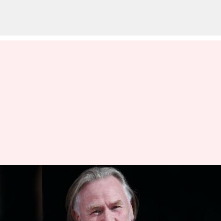
இந்தியாவுக்கான அடுத்த
ஆஸ்திரேலிய தூதர்:
யாரிந்த பிலிப் கிரீன்