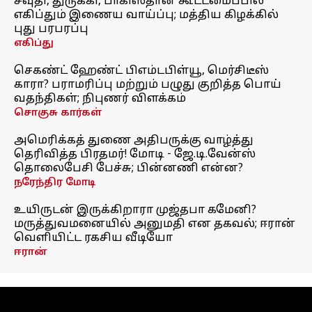
சவுதி, துருக்கி, பாகிஸ்தான் கூட்டமைப்பில்
எகிப்தும் இணைய வாய்ப்பு; மத்திய கிழக்கில்
புது பரபரப்பு
எகிப்து
செகண்ட் ஹேண்ட் பிஎம்டபிள்யூ, மெர்சிடீஸ்
காரா? பராமரிப்பு மற்றும் பழுது குறித்த பொய்
வதந்திகள்; நிபுணர் விளக்கம்
சொகுசு கார்கள்
அமெரிக்கத் துணை அதிபருக்கு வாழ்த்து
தெரிவித்த பிரதமர்! மோடி - ஜே.டி.வேன்ஸ்
தொலைபேசி பேச்சு; பின்னணி என்ன?
நரேந்திர மோடி
உயிருடன் இருக்கிறாரா முஜ்தபா கமேனி?
மருத்துவமனையில் அனுமதி என தகவல்; ஈரான்
வெளியிட்ட ரகசிய வீடியோ
ஈரான்