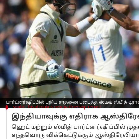
எழுதியவர்
Jun 08, 2023
07:46 pm
Sekar Chinnappan
செய்தி முன்னோட்டம்
ஓவலில் நடைபெற்று வரும் ஐசிசி உலக
அபாரமாக ரன் குவித்து வலுவான நிலைய
ஆரம்பத்தில் 76 ரன்களுக்கு 3 விக்கெட்ட
ரன்கள் சேர்த்து ஆஸ்திரேலியாவை வலுவ
இதன் மூலம் உலக டெஸ்ட் சாம்பியன்ஷிப் இ
என்ற பெருமையை அவர்கள் பெற்றனர்.
இருவரும் முதல் இன்னிங்ஸில் தங்கள் சத
பார்ட்னர்ஷிப்பில் புதிய சாதனை படைத்த ஸ்டீவ் ஸ்மித்-டி
smith - head makes new partnership record
இந்தியாவுக்கு எதிராக ஆஸ்திரே
ஹெட் மற்றும் ஸ்மித் பார்ட்னர்ஷிப்பில் ம
எந்தவொரு விக்கெட்டுக்கும் ஆஸ்திரேலியா