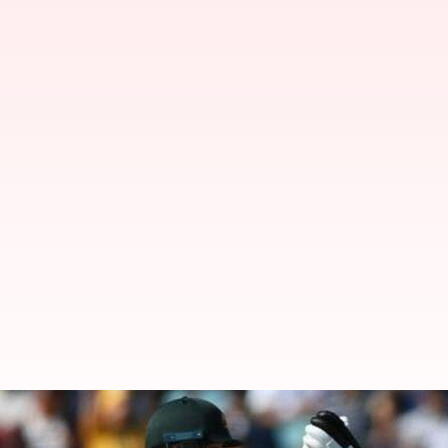
பார்ட்னர்ஷிப்பில் புதிய ச