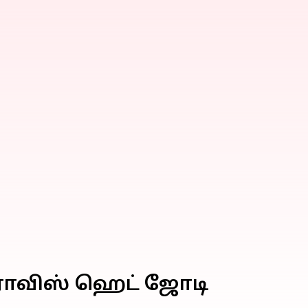
டிராவிஸ் ஹெட் ஜோடி