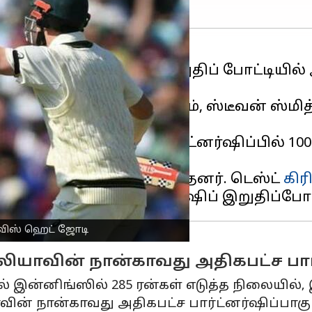
டெஸ்ட் சாம்பியன்ஷிப்
இறுதிப் போட்டியில்
ில் உள்ளது.
ுகள் இழந்து தடுமாறினாலும், ஸ்டீவன் ஸ்மித
ாக்கியது.
றுதிப் போட்டியில் பார்ட்னர்ஷிப்பில் 100
ங்களையும் பூர்த்தி செய்தனர். டெஸ்ட்
கிர
ராவிஸ் ஹெட் ஜோடி
லியாவின் நான்காவது அதிகபட்ச பார
ுதல் இன்னிங்ஸில் 285 ரன்கள் எடுத்த நிலையில்
வின் நான்காவது அதிகபட்ச பார்ட்னர்ஷிப்பாகும