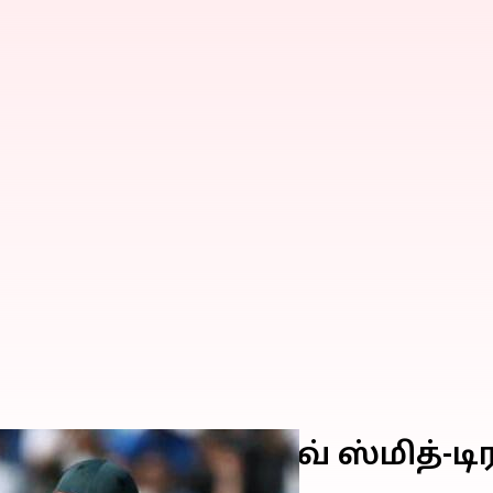
ாதனை படைத்த ஸ்டீவ் ஸ்மித்-