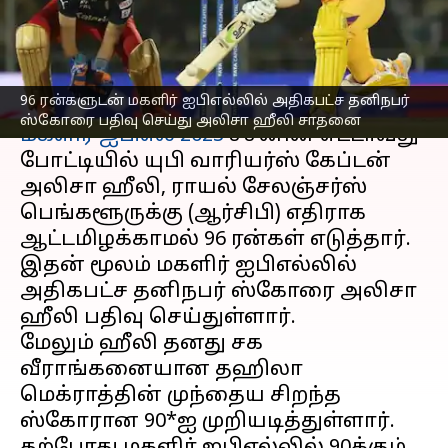
சாதனை
எழுதியவர்
Mar 11, 2023
09:39 am
Sekar Chinnappan
செய்தி முன்னோட்டம்
96 ரன்களுடன் மகளிர் ஐபிஎல்லில் அதிகபட்ச தனிநபர்
ஸ்கோரை பதிவு செய்து அலிசா ஹீலி சாதனை
மகளிர் ஐபிஎல் 2023
சீசனின் எட்டாவது
போட்டியில் யுபி வாரியர்ஸ் கேப்டன்
அலிசா ஹீலி, ராயல் சேலஞ்சர்ஸ்
பெங்களூருக்கு (ஆர்சிபி) எதிராக
ஆட்டமிழக்காமல் 96 ரன்கள் எடுத்தார்.
இதன் மூலம் மகளிர் ஐபிஎல்லில்
அதிகபட்ச தனிநபர் ஸ்கோரை அலிசா
ஹீலி பதிவு செய்துள்ளார்.
மேலும் ஹீலி தனது சக
வீராங்கனையான தஹிலா
மெக்ராத்தின் முந்தைய சிறந்த
ஸ்கோரான 90*ஐ முறியடித்துள்ளார்.