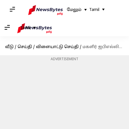
மேலும்
Tamil
Tamil
வீடு
/
செய்தி
/
விளையாட்டு செய்தி
/
மகளிர் ஐபிஎல்லில் அதிகபட்ச தனிநபர் ஸ்கோர் : அலிசா ஹீலி சாதனை
ADVERTISEMENT