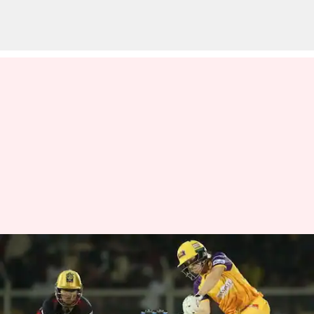
மகளிர் ஐபிஎல்லில்
அதிகபட்ச தனிநபர்
ஸ்கோர் : அலிசா ஹீலி