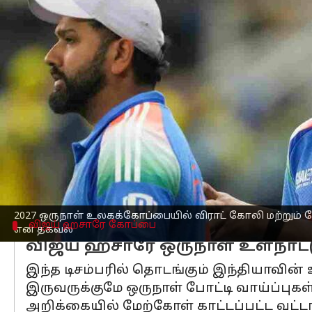
எழுதியவர்
Aug 10, 2025
03:09 pm
Sekar Chinnappan
செய்தி முன்னோட்டம்
இந்திய கிரிக்கெட் அணி
யின் நட்சத்தி
போட்டிகளில் இருந்து ஓய்வு பெற்ற போத
ரோஹித் ஷர்மா இந்தியாவின் ஒருநாள் போ
ஜாக்ரனின் அறிக்கையின்படி, 2027 ஒரு
அறிக்கையின்படி, வரும் ஆண்டுகளில் க
2027 ஒருநாள் உலகக்கோப்பையில் விராட் கோலி மற்றும்
விஜய் ஹசாரே கோப்பை
என தகவல்
விஜய் ஹசாரே ஒருநாள் உள்நாட்
இந்த டிசம்பரில் தொடங்கும் இந்தியாவின
இருவருக்குமே ஒருநாள் போட்டி வாய்ப்புகள்
அறிக்கையில் மேற்கோள் காட்டப்பட்ட வட்ட