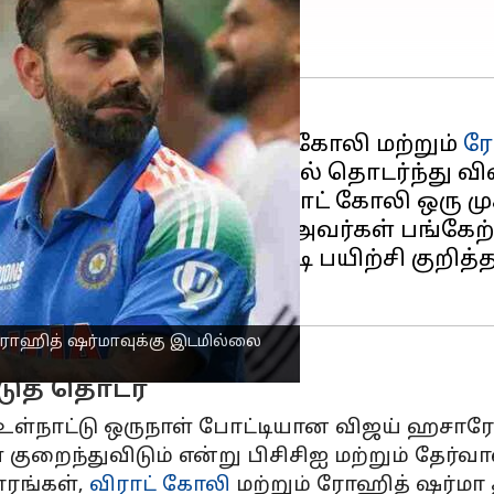
ர பேட்ஸ்மேன்களான விராட் கோலி மற்றும்
ர
ிலும், ஒருநாள் போட்டிகளில் தொடர்ந்து 
ட்டி கேப்டனாகவும், விராட் கோலி ஒரு முக
நாள் உலகக் கோப்பையில் அவர்கள் பங்கேற
ுறைந்த அளவிலான போட்டி பயிற்சி குறித்
 ரோஹித் ஷர்மாவுக்கு இடமில்லை
டுத் தொடர்
் உள்நாட்டு ஒருநாள் போட்டியான விஜய் ஹசார
 குறைந்துவிடும் என்று பிசிசிஐ மற்றும் தேர்வ
ாரங்கள்,
விராட் கோலி
மற்றும் ரோஹித் ஷர்மா 