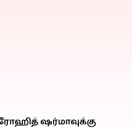
 ரோஹித் ஷர்மாவுக்கு