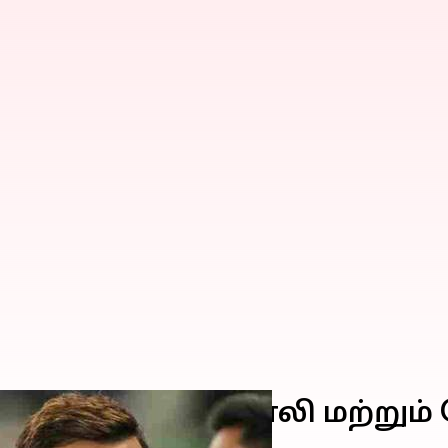
ையில் விராட் கோலி மற்றும்
 என்ன?