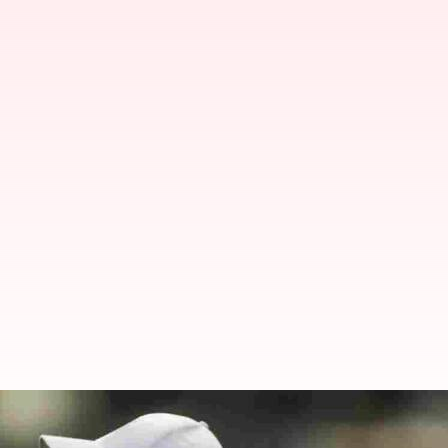
2027 ஒருநாள் உலகக்கோப்ப
இடமில்லை? பிசிசிஐ முடிவு