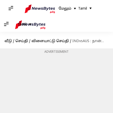
மேலும்
Tamil
Tamil
வீடு
/
செய்தி
/
விளையாட்டு செய்தி
/
INDvsAUS : நான்காவது டெஸ்ட் : 14வது சதத்தை நிறைவு செய்தார் உஸ்மான் கவாஜா
ADVERTISEMENT