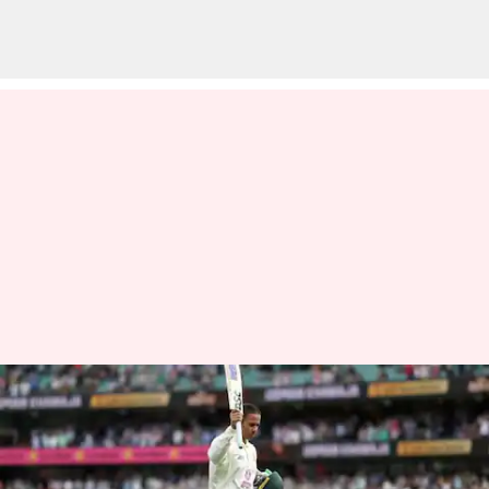
INDvsAUS : நான்காவது
டெஸ்ட் : 14வது சதத்தை
நிறைவு செய்தார்