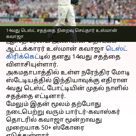
உஸ்மான் கவாஜா
எழுதியவர்
Mar 09, 2023
05:06 pm
Sekar Chinnappan
செய்தி முன்னோட்டம்
14வது டெஸ்ட் சதத்தை நிறைவு செய்தார் உஸ்மான்
கவாஜா
ஆஸ்திரேலிய அணியின் தொடக்க
ஆட்டக்காரர் உஸ்மான் கவாஜா
டெஸ்ட்
கிரிக்கெட்
டில் தனது 14வது சதத்தை
விளாசியுள்ளார்.
அகமதாபாத்தில் உள்ள நரேந்திர மோடி
ஸ்டேடியத்தில் இந்தியாவுக்கு எதிரான
4வது டெஸ்ட் போட்டியின் முதல் நாளில்
சதத்தை எட்டினார்.
மேலும் இதன் மூலம் தற்போது
நடைபெற்று வரும் பார்டர்-கவாஸ்கர்
தொடரில் கவாஜா மூன்றாவது
முறையாக 50+ ஸ்கோரை