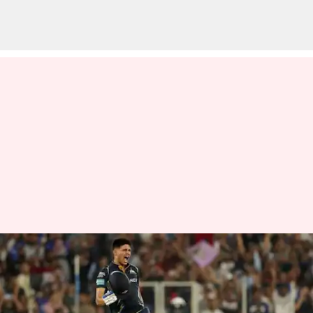
விராட் கோலியின்
சாதனையை சமன்
செய்தார் ஷுப்மன் கில்!