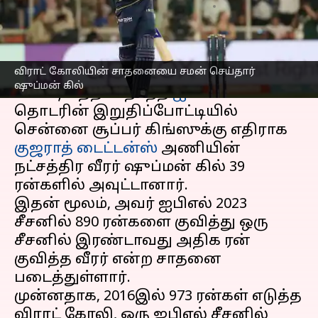
எழுதியவர்
May 29, 2023
09:36 pm
Sekar Chinnappan
செய்தி முன்னோட்டம்
விராட் கோலியின் சாதனையை சமன் செய்தார்
அகமதாபாத்தில் உள்ள நரேந்திர மோடி
ஷுப்மன் கில்
ஸ்டேடியத்தில் நடந்த
ஐபிஎல் 2023
தொடரின் இறுதிப்போட்டியில்
சென்னை சூப்பர் கிங்ஸுக்கு எதிராக
குஜராத் டைட்டன்ஸ்
அணியின்
நட்சத்திர வீரர் ஷுப்மன் கில் 39
ரன்களில் அவுட்டானார்.
இதன் மூலம், அவர் ஐபிஎல் 2023
சீசனில் 890 ரன்களை குவித்து ஒரு
சீசனில் இரண்டாவது அதிக ரன்
குவித்த வீரர் என்ற சாதனை
படைத்துள்ளார்.
முன்னதாக, 2016இல் 973 ரன்கள் எடுத்த
விராட் கோலி, ஒரு ஐபிஎல் சீசனில்