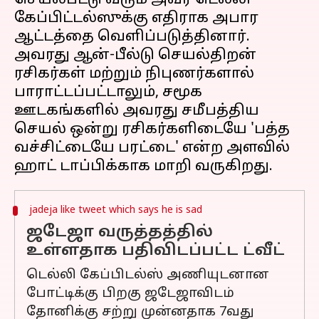
செயல்பட்டு வரும் அவர் டெல்லி
கேப்பிட்டல்ஸுக்கு எதிராக அபார
ஆட்டத்தை வெளிப்படுத்தினார்.
அவரது ஆன்-பீல்டு செயல்திறன்
ரசிகர்கள் மற்றும் நிபுணர்களால்
பாராட்டப்பட்டாலும், சமூக
ஊடகங்களில் அவரது சமீபத்திய
செயல் ஒன்று ரசிகர்களிடையே 'பத்த
வச்சிட்டையே பரட்டை' என்ற அளவில்
jadeja like tweet which says he is sad
ஜடேஜா வருத்தத்தில்
உள்ளதாக பதிவிடப்பட்ட ட்வீட்
டெல்லி கேப்பிடல்ஸ் அணியுடனான
போட்டிக்கு பிறகு ஜடேஜாவிடம்
தோனிக்கு சற்று முன்னதாக 7வது