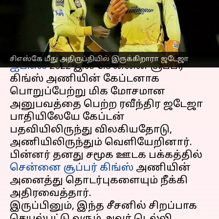
இருக்கிறாரா ஜடேஜா?
எழுதியவர்
May 11, 2023
07:43 pm
Sekar Chinnappan
செய்தி முன்னோட்டம்
சிஎஸ்கே மீது அதிருப்தியில் இருக்கிறாரா ஜடேஜா
ஐபிஎல்
2022 இல் சென்னை சூப்பர்
கிங்ஸ் அணியின் கேப்டனாக
பொறுப்பேற்று மிக மோசமான
அனுபவத்தை பெற்ற ரவீந்திர ஜடேஜா
பாதியிலேயே கேப்டன்
பதவியிலிருந்து விலகியதோடு,
அணியிலிருந்தும் வெளியேறினார்.
பின்னர் தனது சமூக ஊடக பக்கத்தில்
சென்னை சூப்பர் கிங்ஸ்
அணியின்
அனைத்து தொடர்புகளையும் நீக்கி
அதிரவைத்தார்.
இருப்பினும், இந்த சீசனில் சிறப்பாக