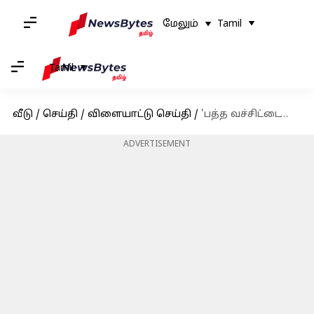
மேலும்
Tamil
Tamil
வீடு
/
செய்தி
/
விளையாட்டு செய்தி
/
'பத்த வச்சிட்டையே பரட்டை' : சிஎஸ்கே மீது அதிருப்தியில் இருக்கிறாரா ஜடேஜா?
ADVERTISEMENT