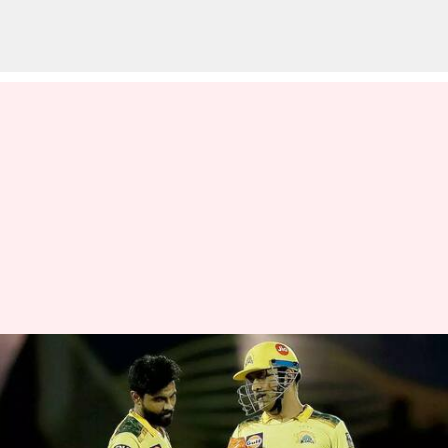
'பத்த வச்சிட்டையே
பரட்டை' : சிஎஸ்கே மீது
அதிருப்தியில்