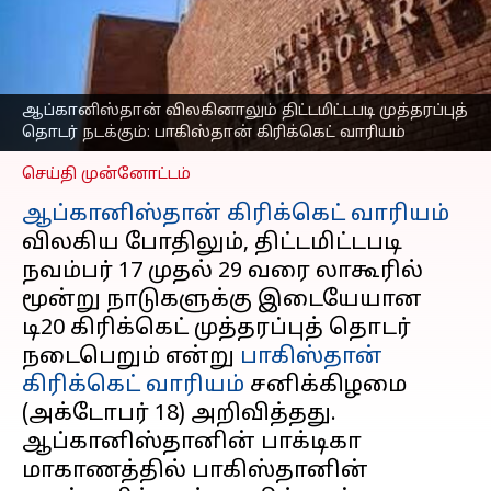
தொடர் நடக்கும்;
பாகிஸ்தான் கிரிக்கெட்
வாரியம் உறுதி
எழுதியவர்
Oct 18, 2025
07:44 pm
ஆப்கானிஸ்தான் விலகினாலும் திட்டமிட்டபடி முத்தரப்புத்
Sekar Chinnappan
தொடர் நடக்கும்: பாகிஸ்தான் கிரிக்கெட் வாரியம்
செய்தி முன்னோட்டம்
ஆப்கானிஸ்தான் கிரிக்கெட் வாரியம்
விலகிய போதிலும், திட்டமிட்டபடி
நவம்பர் 17 முதல் 29 வரை லாகூரில்
மூன்று நாடுகளுக்கு இடையேயான
டி20 கிரிக்கெட் முத்தரப்புத் தொடர்
நடைபெறும் என்று
பாகிஸ்தான்
கிரிக்கெட் வாரியம்
சனிக்கிழமை
(அக்டோபர் 18) அறிவித்தது.
ஆப்கானிஸ்தானின் பாக்டிகா
மாகாணத்தில் பாகிஸ்தானின்