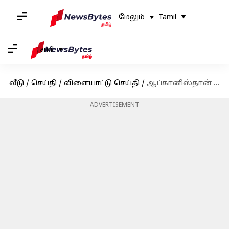
மேலும்
Tamil
Tamil
வீடு
/
செய்தி
/
விளையாட்டு செய்தி
/
ஆப்கானிஸ்தான் விலகினாலும் திட்டமிட்டபடி முத்தரப்புத் தொடர் நடக்கும்; பாகிஸ்தான் கிரிக்கெட் வாரியம் உறுதி
ADVERTISEMENT