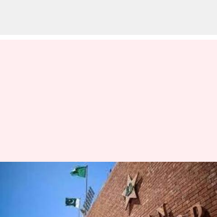
ஆப்கானிஸ்தான்
விலகினாலும்
திட்டமிட்டபடி முத்தரப்புத்