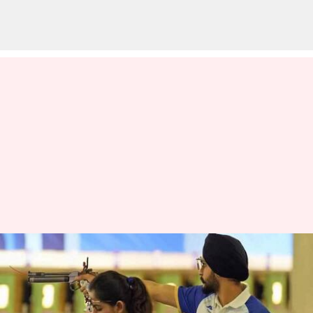
ஒலிம்பிக்: துப்பாக்கி
சுடுதல் போட்டியில் மனு
பாக்கர், சரப்ஜோத் சிங்