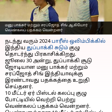
இணை வெண்கல பதக்கம்
வென்றனர்
எழுதியவர்
Jul 30, 2024
01:33 pm
Venkatalakshmi V
மனு பாக்கர் மற்றும் சரப்ஜோத் சிங் ஆகியோர்
வெண்கலப் பதக்கம் வென்றனர்
செய்தி முன்னோட்டம்
நடந்து வரும் 2024
பாரீஸ் ஒலிம்பிக்கில்
இந்திய
துப்பாக்கி சுடும்
குழு
தொடர்ந்து பிரகாசிக்கிறது.
ஜூலை 30 அன்று, துப்பாக்கி சூடு
ஜோடியான மனு பாக்கர் மற்றும்
சரப்ஜோத் சிங் இந்தியாவுக்கு
இரண்டாவது பதக்கத்தை உறுதி
செய்தனர்.
10 மீட்டர் ஏர் பிஸ்டல் கலப்பு குழு
போட்டியில் வெற்றி பெற்று
வெண்கலப் பதக்கம் வென்றனர்.