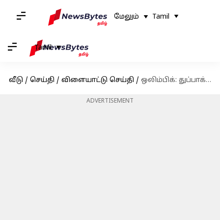
மேலும்
Tamil
Tamil
வீடு
/
செய்தி
/
விளையாட்டு செய்தி
/
ஒலிம்பிக்: துப்பாக்கி சுடுதல் போட்டியில் மனு பாக்கர், சரப்ஜோத் சிங் இணை வெண்கல பதக்கம் வென்றனர்
ADVERTISEMENT