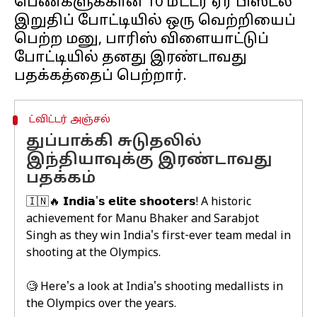
பெண்களுக்கான 10 மீட்டர் ஏர் பிஸ்டல்
இறுதிப் போட்டியில் ஒரு வெற்றியைப்
பெற்ற மனு, பாரிஸ் விளையாட்டுப்
போட்டியில் தனது இரண்டாவது
ட்விட்டர் அஞ்சல்
துப்பாக்கி சுடுதலில்
இந்தியாவுக்கு இரண்டாவது
பதக்கம்
🇮🇳🔥 𝗜𝗻𝗱𝗶𝗮'𝘀 𝗲𝗹𝗶𝘁𝗲 𝘀𝗵𝗼𝗼𝘁𝗲𝗿𝘀! A historic
achievement for Manu Bhaker and Sarabjot
Singh as they win India's first-ever team medal in
shooting at the Olympics.
🧐 Here's a look at India's shooting medallists in
the Olympics over the years.