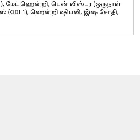
 1), மேட் ஹென்றி, பென் லிஸ்டர் (ஒருநாள்
ப்ஸ் (ODI 1), ஹென்றி ஷிப்லி, இஷ் சோதி,