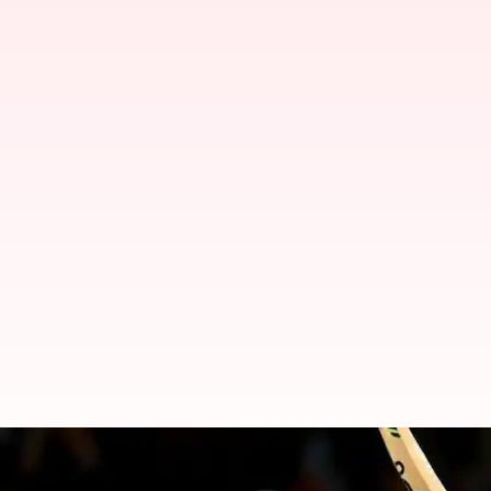
நியூசிலாந்து ஒருநாள் கிர