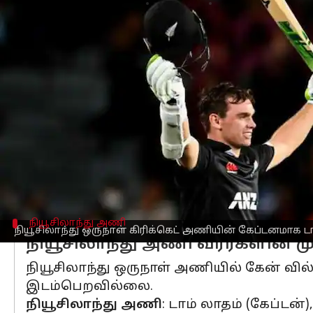
எழுதியவர்
Mar 14, 2023
10:45 am
Sekar Chinnappan
செய்தி முன்னோட்டம்
இலங்கைக்கு எதிரான மூன்று போட்டிக
அறிவிக்கப்பட்டுள்ளது.
மார்ச் 25 முதல் 31 வரை நியூசிலாந்தின் 
மேலும் நியூசிலாந்து ஒருநாள் அணிக்கு ட
தனது ஒருநாள் கிரிக்கெட் வாழ்க்கையில்,
டாம் லாதம் அதிகபட்சமாக ஒரு இன்னிங்ச
நியூசிலாந்து அணி
நியூசிலாந்து ஒருநாள் கிரிக்கெட் அணியின் கேப்டனமாக ட
நியூசிலாந்து அணி வீரர்களின் மு
நியூசிலாந்து ஒருநாள் அணியில் கேன் வில்
இடம்பெறவில்லை.
நியூசிலாந்து அணி
: டாம் லாதம் (கேப்டன்