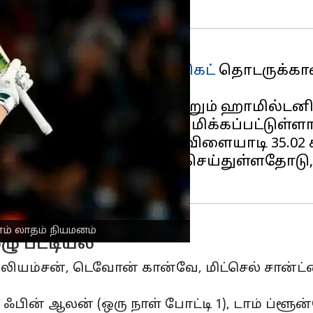
ள் கொண்ட
ஒருநாள் கிரிக்கெட்
தொடருக்கான
ஆக்லாந்து, கிறிஸ்ட்சர்ச் மற்றும் ஹாமில்ட
ாம் லாதம் கேப்டனாக நியமிக்கப்பட்டுள்ளார
 லாதம் 123 போட்டிகளில் விளையாடி 35.02 சர
ில் 145 ரன்களைப் பதிவு செய்துள்ளதோடு,
ாம் லாதம் நியமனம்
ழு பட்டியல்
லியம்சன், டெவோன் கான்வே, மிட்செல் சான்ட்னர
), ஃபின் ஆலன் (ஒரு நாள் போட்டி 1), டாம் ப்ளூ