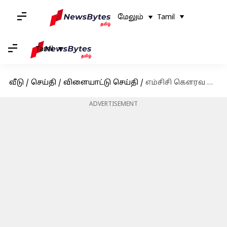
மேலும்
Tamil
Tamil
வீடு
/
செய்தி
/
விளையாட்டு செய்தி
/
எம்சிசி கெளரவ வாழ்நாள் உறுப்பினர் பட்டியலில் இடம் பிடித்த 5 இந்திய வீரர்கள்
ADVERTISEMENT