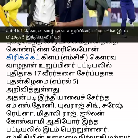
வீரர்கள்
எழுதியவர்
Apr 05, 2023
07:05 pm
Sekar Chinnappan
செய்தி முன்னோட்டம்
எம்சிசி கெளரவ வாழ்நாள் உறுப்பினர் பட்டியலில் இடம்
பிடித்த 5 இந்திய வீரர்கள்
புகழ்பெற்ற லார்ட்ஸ் மைதானத்தை
கொண்டுள்ள மேரிலெபோன்
கிரிக்கெட்
கிளப் (எம்சிசி) கெளரவ
வாழ்நாள் உறுப்பினர் பட்டியலில்
புதிதாக 17 வீரர்களை சேர்ப்பதாக
புதன்கிழமை (ஏப்ரல் 5)
அறிவித்துள்ளது.
அதன்படி இந்தியாவைச் சேர்ந்த
எம்.எஸ்.தோனி, யுவராஜ் சிங், சுரேஷ்
ரெய்னா, மிதாலி ராஜ், ஜூலன்
கோஸ்வாமி ஆகியோர் இந்த
பட்டியலில் இடம் பெற்றுள்ளனர்.