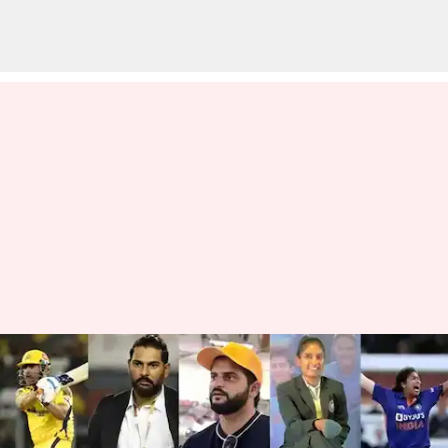
எம்சிசி கெளரவ வாழ்நாள்
உறுப்பினர் பட்டியலில்
இடம் பிடித்த 5 இந்திய