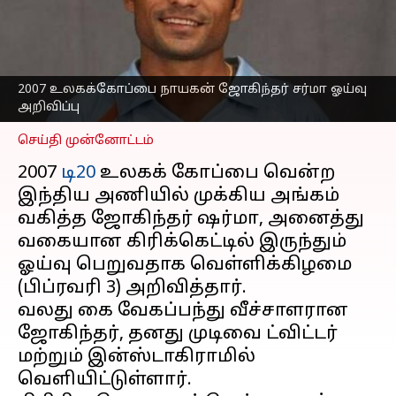
உலகக்கோப்பை நாயகன்
ஜோகிந்தர் சர்மா
அறிவிப்பு!
எழுதியவர்
Feb 03, 2023
06:40 pm
2007 உலகக்கோப்பை நாயகன் ஜோகிந்தர் சர்மா ஓய்வு
Sekar Chinnappan
அறிவிப்பு
செய்தி முன்னோட்டம்
2007
டி20
உலகக் கோப்பை வென்ற
இந்திய அணியில் முக்கிய அங்கம்
வகித்த ஜோகிந்தர் ஷர்மா, அனைத்து
வகையான கிரிக்கெட்டில் இருந்தும்
ஓய்வு பெறுவதாக வெள்ளிக்கிழமை
(பிப்ரவரி 3) அறிவித்தார்.
வலது கை வேகப்பந்து வீச்சாளரான
ஜோகிந்தர், தனது முடிவை ட்விட்டர்
மற்றும் இன்ஸ்டாகிராமில்
வெளியிட்டுள்ளார்.