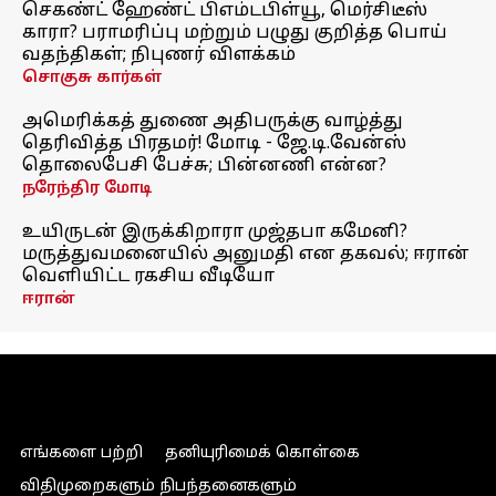
செகண்ட் ஹேண்ட் பிஎம்டபிள்யூ, மெர்சிடீஸ்
காரா? பராமரிப்பு மற்றும் பழுது குறித்த பொய்
வதந்திகள்; நிபுணர் விளக்கம்
சொகுசு கார்கள்
அமெரிக்கத் துணை அதிபருக்கு வாழ்த்து
தெரிவித்த பிரதமர்! மோடி - ஜே.டி.வேன்ஸ்
தொலைபேசி பேச்சு; பின்னணி என்ன?
நரேந்திர மோடி
உயிருடன் இருக்கிறாரா முஜ்தபா கமேனி?
மருத்துவமனையில் அனுமதி என தகவல்; ஈரான்
வெளியிட்ட ரகசிய வீடியோ
ஈரான்
எங்களை பற்றி
தனியுரிமைக் கொள்கை
விதிமுறைகளும் நிபந்தனைகளும்