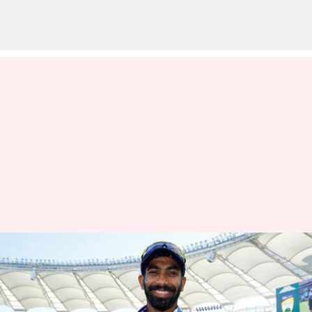
நவம்பர் மாதத்திற்கான
ஐசிசியின் சிறந்த வீரர்
விருதுக்கு ஜஸ்ப்ரீத்