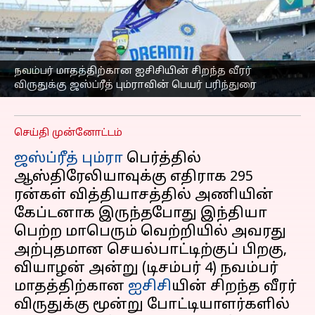
பும்ராவின் பெயர்
பரிந்துரை; இரண்டாவது
முறையாக விருதைப்
பெறுவாரா?
நவம்பர் மாதத்திற்கான ஐசிசியின் சிறந்த வீரர்
விருதுக்கு ஜஸ்ப்ரீத் பும்ராவின் பெயர் பரிந்துரை
எழுதியவர்
Dec 05, 2024
07:37 pm
Sekar Chinnappan
செய்தி முன்னோட்டம்
ஜஸ்ப்ரீத் பும்ரா
பெர்த்தில்
ஆஸ்திரேலியாவுக்கு எதிராக 295
ரன்கள் வித்தியாசத்தில் அணியின்
கேப்டனாக இருந்தபோது இந்தியா
பெற்ற மாபெரும் வெற்றியில் அவரது
அற்புதமான செயல்பாட்டிற்குப் பிறகு,
வியாழன் அன்று (டிசம்பர் 4) நவம்பர்
மாதத்திற்கான
ஐசிசி
யின் சிறந்த வீரர்
விருதுக்கு மூன்று போட்டியாளர்களில்