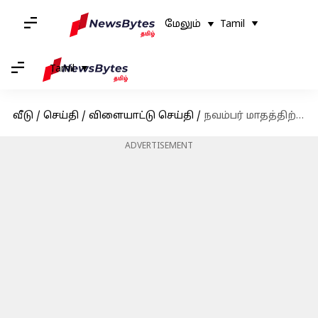
மேலும்
Tamil
Tamil
வீடு
/
செய்தி
/
விளையாட்டு செய்தி
/
நவம்பர் மாதத்திற்கான ஐசிசியின் சிறந்த வீரர் விருதுக்கு ஜஸ்ப்ரீத் பும்ராவின் பெயர் பரிந்துரை; இரண்டாவது முறையாக விருதைப் பெறுவாரா?
ADVERTISEMENT