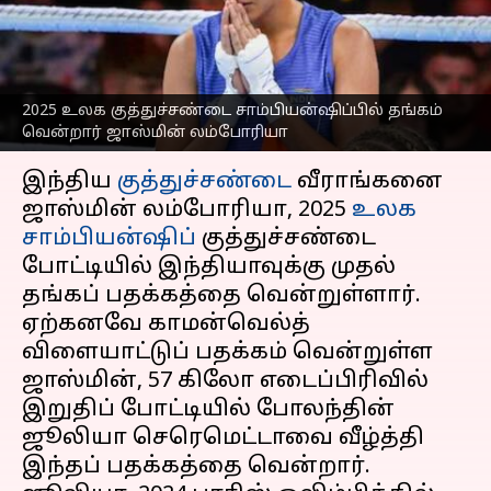
தங்கம் வென்றார்
ஜாஸ்மின் லம்போரியா
எழுதியவர்
Sep 14, 2025
08:06 am
Sekar Chinnappan
2025 உலக குத்துச்சண்டை சாம்பியன்ஷிப்பில் தங்கம்
வென்றார் ஜாஸ்மின் லம்போரியா
செய்தி முன்னோட்டம்
இந்திய
குத்துச்சண்டை
வீராங்கனை
ஜாஸ்மின் லம்போரியா, 2025
உலக
சாம்பியன்ஷிப்
குத்துச்சண்டை
போட்டியில் இந்தியாவுக்கு முதல்
தங்கப் பதக்கத்தை வென்றுள்ளார்.
ஏற்கனவே காமன்வெல்த்
விளையாட்டுப் பதக்கம் வென்றுள்ள
ஜாஸ்மின், 57 கிலோ எடைப்பிரிவில்
இறுதிப் போட்டியில் போலந்தின்
ஜூலியா செரெமெட்டாவை வீழ்த்தி
இந்தப் பதக்கத்தை வென்றார்.