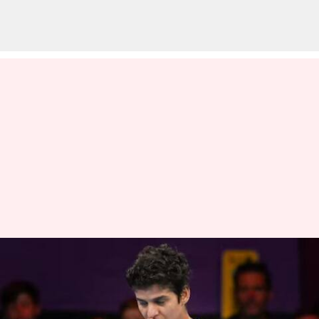
உலக குத்துச்சண்டை
சாம்பியன்ஷிப்பில்
இந்தியாவுக்கு முதல்