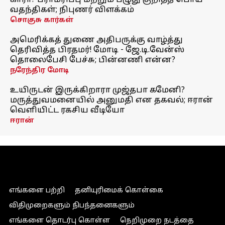
காரா? பராமரிப்பு மற்றும் பழுது குறித்த பொய்
வதந்திகள்; நிபுணர் விளக்கம்
சொகுசு கார்கள்
அமெரிக்கத் துணை அதிபருக்கு வாழ்த்து
தெரிவித்த பிரதமர்! மோடி - ஜே.டி.வேன்ஸ்
தொலைபேசி பேச்சு; பின்னணி என்ன?
நரேந்திர மோடி
உயிருடன் இருக்கிறாரா முஜ்தபா கமேனி?
மருத்துவமனையில் அனுமதி என தகவல்; ஈரான்
வெளியிட்ட ரகசிய வீடியோ
ஈரான்
எங்களை பற்றி
தனியுரிமைக் கொள்கை
விதிமுறைகளும் நிபந்தனைகளும்
எங்களை தொடர்பு கொள்ள
நெறிமுறை நடத்தை