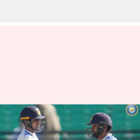
Ind Vs Eng: கேப்டனாக 1000
ரன்களை கடந்த 10ஆவது
வீரர் ரோஹித் ஷர்மா!