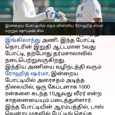
எழுதியவர்
Mar 08, 2024
05:51 pm
Venkatalakshmi V
செய்தி முன்னோட்டம்
இன்றைய போட்டியில் சதம் விளாசிய ரோஹித் சர்மா
இந்தியாவிற்கு எதிராக
டெஸ்ட் போட்டி
மற்றும் ஷுப்மன் கில்
தொடர்களை விளையாடி வருகிறது
இங்கிலாந்து
அணி. இந்த போட்டி
தொடரின் இறுதி ஆட்டமான 5வது
போட்டி, தற்போது தர்மசாலாவில்
நடைபெற்றுவருகிறது.
இந்திய அணியை வழிநடத்தி வரும்
ரோஹித் ஷர்மா
, இன்றைய
போட்டியில் அரைசதம் அடித்த
நிலையில், ஒரு கேப்டனாக 1000
ரன்களை கடந்த 10ஆவது வீரர் என்ற
சாதனையையும் படைத்துள்ளார்.
இந்த போட்டியின் ஆரம்பத்தில், டாஸ்
வென்று முதலில் பேட்டிங் செய்த