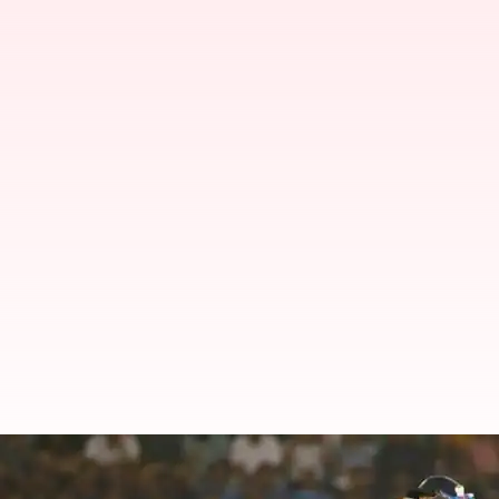
ஐசிசி சிறந்த ஆடவர் டி20 அ
இடம்!