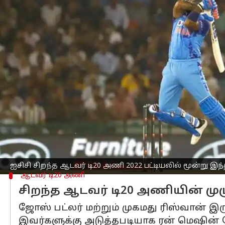
எழுதியவர்
Jan 24, 2023
01:23 pm
Sekar Chinnappan
செய்தி முன்னோட்டம்
ஐசிசி 2022 ஆம் ஆண்டிற்கான சிறந்த ஆ
இந்த அணிக்கு கேப்டனாக டி20 உலகக்
நியமிக்கப்பட்டுள்ளார்.
2022 சிறப்பாக செயல்பட்ட, குறிப்பாக ஐ
பட்டியலில் இந்திய பேட்ஸ்மேன்கள் சூர்
மேலும் இந்திய டி20 அணியின் நிரந்தர க
ஐசிசி சிறந்த ஆடவர் டி20 அணி 2022 பட்டியலில் மூன்று இந்
ஆடவர் டி20 அணி
சிறந்த ஆடவர் டி20 அணியின் மு
ஜோஸ் பட்லர் மற்றும் முகமது ரிஸ்வான் இ
இவர்களுக்கு அடுத்தபடியாக ரன் மெஷின் கோல