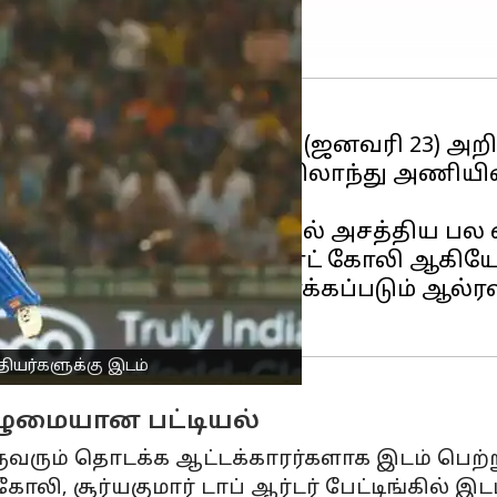
டவர்
டி20
அணியை நேற்று (ஜனவரி 23) அறிவ
கோப்பையை வென்ற இங்கிலாந்து அணியின்
சிசி டி20 உலகக்கோப்பையில் அசத்திய பல வீ
யகுமார் யாதவ் மற்றும் விராட் கோலி ஆகிய
ேப்டனாவார் என எதிர்பார்க்கப்படும் ஆல்ரவ
தியர்களுக்கு இடம்
ழுமையான பட்டியல்
ருவரும் தொடக்க ஆட்டக்காரர்களாக இடம் பெற்
ி, சூர்யகுமார் டாப் ஆர்டர் பேட்டிங்கில் இட