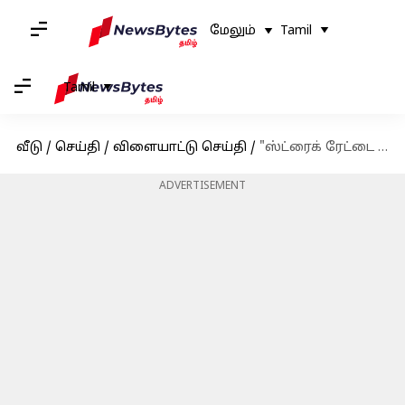
மேலும்
Tamil
Tamil
வீடு
/
செய்தி
/
விளையாட்டு செய்தி
/
"ஸ்ட்ரைக் ரேட்டை பெருசா எடுத்துக்காதீங்க" : கே.எல்.ராகுல் அட்வைஸ்
ADVERTISEMENT