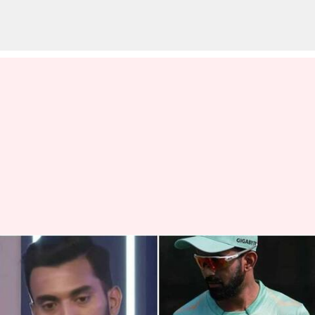
"ஸ்ட்ரைக் ரேட்டை பெருசா
எடுத்துக்காதீங்க" :
கே.எல்.ராகுல் அட்வைஸ்