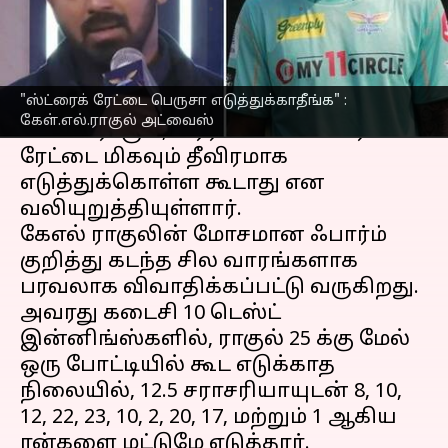
எழுதியவர்
Mar 07, 2023
07:10 pm
Sekar Chinnappan
செய்தி முன்னோட்டம்
"ஸ்ட்ரைக் ரேட்டை பெருசா எடுத்துக்காதீங்க" :
இந்திய அணி
யின் முக்கிய வீரரான
கேள்.எல்.ராகுல் அட்வைஸ்
கே.எல்.ராகுல், வீரர்களின் ஸ்ட்ரைக்
ரேட்டை மிகவும் தீவிரமாக
எடுத்துக்கொள்ள கூடாது என
வலியுறுத்தியுள்ளார்.
கேஎல் ராகுலின் மோசமான ஃபார்ம்
குறித்து கடந்த சில வாரங்களாக
பரவலாக விவாதிக்கப்பட்டு வருகிறது.
அவரது கடைசி 10 டெஸ்ட்
இன்னிங்ஸ்களில், ராகுல் 25 க்கு மேல்
ஒரு போட்டியில் கூட எடுக்காத
நிலையில், 12.5 சராசரியாயுடன் 8, 10,
12, 22, 23, 10, 2, 20, 17, மற்றும் 1 ஆகிய
ரன்களை மட்டுமே எடுத்தார்.