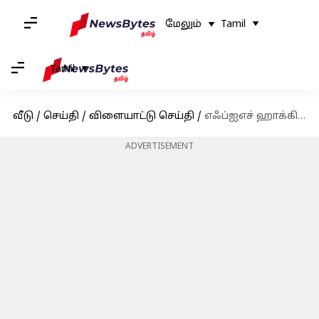
மேலும்
Tamil
Tamil
வீடு
/
செய்தி
/
விளையாட்டு செய்தி
/
எஃப்ஐஎச் ஹாக்கி புரோ லீக்கில் அர்ஜென்டினாவை வீழ்த்தி இந்தியா அபார வெற்றி
ADVERTISEMENT