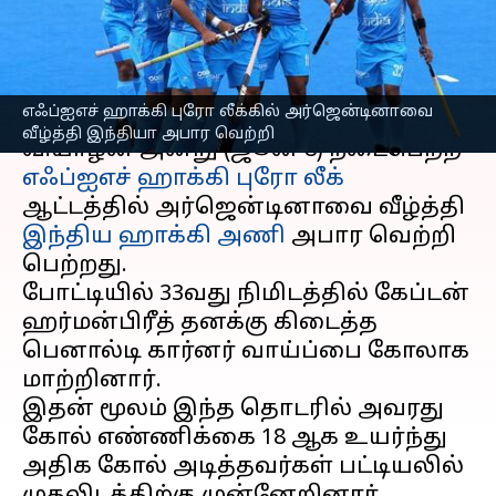
இந்தியா அபார வெற்றி
எழுதியவர்
Jun 09, 2023
02:26 pm
Sekar Chinnappan
செய்தி முன்னோட்டம்
எஃப்ஐஎச் ஹாக்கி புரோ லீக்கில் அர்ஜென்டினாவை
வீழ்த்தி இந்தியா அபார வெற்றி
வியாழன் அன்று (ஜூன் 8) நடைபெற்ற
எஃப்ஐஎச் ஹாக்கி புரோ லீக்
ஆட்டத்தில் அர்ஜென்டினாவை வீழ்த்தி
இந்திய ஹாக்கி அணி
அபார வெற்றி
பெற்றது.
போட்டியில் 33வது நிமிடத்தில் கேப்டன்
ஹர்மன்பிரீத் தனக்கு கிடைத்த
பெனால்டி கார்னர் வாய்ப்பை கோலாக
மாற்றினார்.
இதன் மூலம் இந்த தொடரில் அவரது
கோல் எண்ணிக்கை 18 ஆக உயர்ந்து
அதிக கோல் அடித்தவர்கள் பட்டியலில்