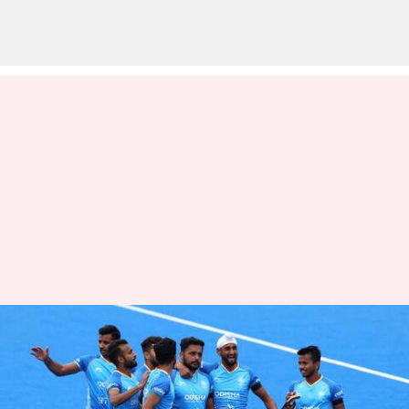
எஃப்ஐஎச் ஹாக்கி புரோ
லீக்கில்
அர்ஜென்டினாவை வீழ்த்தி