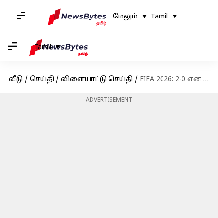
மேலும்
Tamil
Tamil
வீடு
/
செய்தி
/
விளையாட்டு செய்தி
/
FIFA 2026: 2-0 என முன்னிலை பெற்றும் எகிப்துக்கு நேர்ந்த சோகம்; அர்ஜென்டினாவுக்கு சாதகமாக செயல்பட்டதா VAR?
ADVERTISEMENT