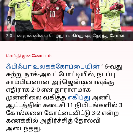
சோகம்;
அர்ஜென்டினாவுக்கு
சாதகமாக செயல்பட்டதா
VAR?
2-0 என முன்னிலை பெற்றும் எகிப்துக்கு நேர்ந்த சோகம்
எழுதியவர்
Jul 08, 2026
07:53 am
Venkatalakshmi V
செய்தி முன்னோட்டம்
ஃபிஃபா உலகக்கோப்பையின்
16-வது
சுற்று நாக்-அவுட் போட்டியில், நடப்பு
சாம்பியனான அர்ஜென்டினாவுக்கு
எதிராக 2-0 என தாராளமாக
முன்னிலை வகித்த
எகிப்து
அணி,
ஆட்டத்தின் கடைசி 11 நிமிடங்களில் 3
கோல்களை கோட்டைவிட்டு 3-2 என்ற
கணக்கில் அதிர்ச்சித் தோல்வி
அடைந்தது.