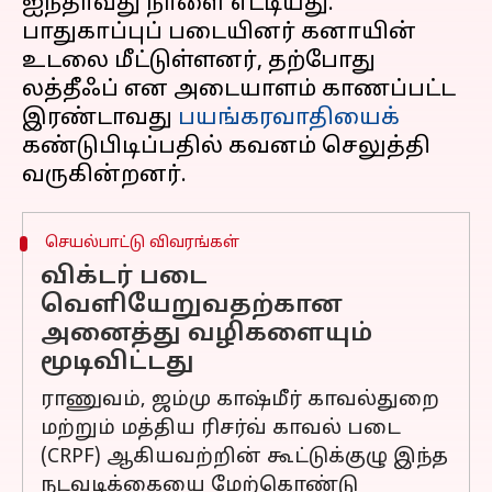
ஐந்தாவது நாளை எட்டியது.
பாதுகாப்புப் படையினர் கனாயின்
உடலை மீட்டுள்ளனர், தற்போது
லத்தீஃப் என அடையாளம் காணப்பட்ட
இரண்டாவது
பயங்கரவாதியைக்
கண்டுபிடிப்பதில் கவனம் செலுத்தி
செயல்பாட்டு விவரங்கள்
விக்டர் படை
வெளியேறுவதற்கான
அனைத்து வழிகளையும்
மூடிவிட்டது
ராணுவம், ஜம்மு காஷ்மீர் காவல்துறை
மற்றும் மத்திய ரிசர்வ் காவல் படை
(CRPF) ஆகியவற்றின் கூட்டுக்குழு இந்த
நடவடிக்கையை மேற்கொண்டு