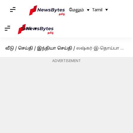
மேலும்
Tamil
Tamil
வீடு
/
செய்தி
/
இந்தியா செய்தி
/
லஷ்கர்-இ-தொய்பா அமைப்பின் முக்கிய தளபதி ஜாகிர் கனாய் இந்தியா ராணுவத்தால் கொல்லப்பட்டார்
ADVERTISEMENT