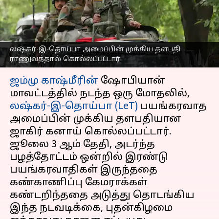
இந்தியா ராணுவத்தால்
கொல்லப்பட்டார்
எழுதியவர்
Jul 08, 2026
11:06 am
Venkatalakshmi V
லஷ்கர்-இ-தொய்பா அமைப்பின் முக்கிய தளபதி
ராணுவத்தால் கொல்லப்பட்டார்
செய்தி முன்னோட்டம்
ஜம்மு காஷ்மீரின்
ஷோபியான்
மாவட்டத்தில் நடந்த ஒரு மோதலில்,
லஷ்கர்-இ-தொய்பா (LeT)
பயங்கரவாத
அமைப்பின் முக்கிய தளபதியான
ஜாகிர் கனாய் கொல்லப்பட்டார்.
ஜூலை 3 ஆம் தேதி, அடர்ந்த
பழத்தோட்டம் ஒன்றில் இரண்டு
பயங்கரவாதிகள் இருந்ததை
கண்காணிப்பு கேமராக்கள்
கண்டறிந்ததை அடுத்து தொடங்கிய
இந்த நடவடிக்கை, புதன்கிழமை