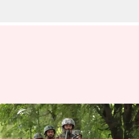
லஷ்கர்-இ-தொய்பா
அமைப்பின் முக்கிய
தளபதி ஜாகிர் கனாய்