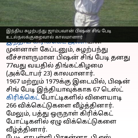
காலமானார்
எழுதியவர்
Oct 23, 2023
04:42 pm
Sekar Chinnappan
செய்தி முன்னோட்டம்
இந்திய சுழற்பந்து ஜாம்பவான் பிஷன் சிங் பேடி
உடல்நலக்குறைவால் காலமானார்
இந்திய கிரிக்கெட் அணி
யின்
முன்னாள் கேப்டனும், சுழற்பந்து
வீச்சாளருமான பிஷன் சிங் பேடி தனது
77வது வயதில் திங்கட்கிழமை
(அக்டோபர் 23) காலமானார்.
1967 மற்றும் 1979க்கு இடையில், பிஷன்
சிங் பேடி இந்தியாவுக்காக 67 டெஸ்ட்
கிரிக்கெட்
போட்டிகளில் விளையாடி
266 விக்கெட்டுகளை வீழ்த்தினார்.
மேலும், பத்து ஒருநாள் கிரிக்கெட்
போட்டிகளில் ஏழு விக்கெட்டுகளை
வீழ்த்தினார்.