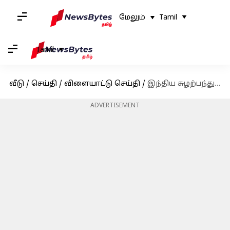
மேலும்
Tamil
Tamil
வீடு
/
செய்தி
/
விளையாட்டு செய்தி
/
இந்திய சுழற்பந்து ஜாம்பவான் பிஷன் சிங் பேடி உடல்நலக்குறைவால் காலமானார்
ADVERTISEMENT