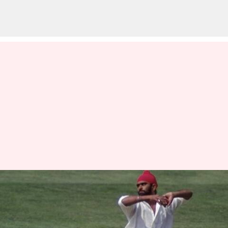
இந்திய சுழற்பந்து
ஜாம்பவான் பிஷன் சிங்
பேடி உடல்நலக்குறைவால்