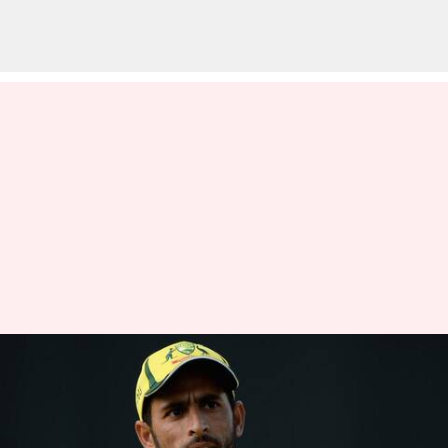
ஆஸ்திரேலிய கிரிக்கெட்
வீரர் ஃபவாத் அகமத்தின் 4
மாத மகன் மரணம்