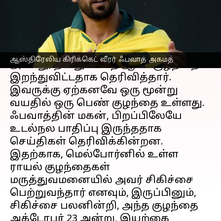
எழுதியவர்
Oct 25, 2023
10:09 am
Venkatalakshmi V
செய்தி முன்னோட்டம்
ஆஸ்திரேலிய கிரிக்கெட்
வீரர் ஃபவாத்
ஆஸ்திரேலிய கிரிக்கெட் வீரர் ஃபவாத் அகமத்
அகமது, தனது 4-மாத ஆண் குழந்தை
இறந்துவிட்டதாக தெரிவித்தார்.
இவருக்கு ஏற்கனவே ஒரு மூன்று
வயதில் ஒரு பெண் குழந்தை உள்ளது.
ஃபவாத்தின் மகன், பிறப்பிலேயே
உடல்நல பாதிப்பு இருந்ததாக
செய்திகள் தெரிவிக்கின்றன.
இதற்காக, மெல்போர்னில் உள்ள
ராயல் குழந்தைகள்
மருத்துவமனையில் அவர் சிகிச்சை
பெற்றுவந்தார் எனவும், இருப்பினும்,
சிகிச்சை பலனின்றி, அந்த குழந்தை
அக்டோபர் 23 அன்று, இயற்கை