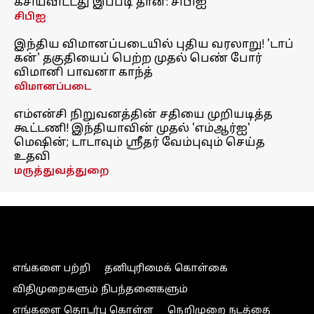
கசியவிட்டது இப்படி தான்: சிபிஐ
சிபிஐ
இந்திய விமானப்படையில் புதிய வரலாறு! 'டாப்
கன்' தகுதியைப் பெற்ற முதல் பெண் போர்
விமானி பாவனா காந்த்
விமானப்படை
எம்என்சி நிறுவனத்தின் சதியை முறியடித்த
கூட்டணி! இந்தியாவின் முதல் 'எம்ஆர்ஐ'
மெஷின்; டாடாவும் ஸ்ரீதர் வேம்புவும் செய்த
உதவி
மருத்துவத்துறை
எங்களை பற்றி
தனியுரிமைக் கொள்கை
விதிமுறைகளும் நிபந்தனைகளும்
எங்களை தொடர்பு கொள்ள
நெறிமுறை நடத்தை