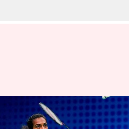
ஆர்க்டிக் ஓபன் 2023 :
இந்திய பேட்மிண்டன்
வீராங்கனை பிவி சிந்து