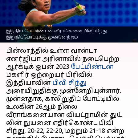
இறுதிப்போட்டிக்கு
முன்னேற்றம்
எழுதியவர்
Oct 14, 2023
10:41 am
Sekar Chinnappan
இந்திய பேட்மிண்டன் வீராங்கனை பிவி சிந்து
இறுதிப்போட்டிக்கு முன்னேற்றம்
செய்தி முன்னோட்டம்
பின்லாந்தில் உள்ள வான்டா
எனர்ஜியா அரினாவில் நடைபெற்ற
ஆர்க்டிக் ஓபன் 2023
பேட்மிண்டன்
மகளிர் ஒற்றையர் பிரிவில்
இந்தியாவின்
பிவி சிந்து
அரையிறுதிக்கு முன்னேறியுள்ளார்.
முன்னதாக, காலிறுதிப் போட்டியில்
உலகின் 26ஆம் நிலை
வீராங்கனையான வியட்நாமின் துய்
லின் நுயனை எதிர்கொண்ட பிவி
சிந்து, 20-22, 22-20, மற்றும் 21-18 என்ற