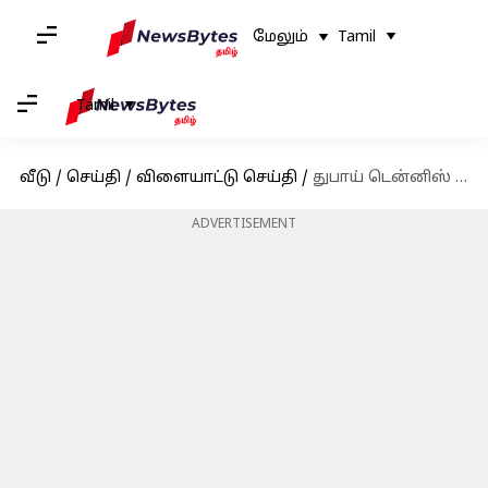
மேலும்
Tamil
Tamil
வீடு
/
செய்தி
/
விளையாட்டு செய்தி
/
துபாய் டென்னிஸ் சாம்பியன்ஷிப் : 2023இல் முதல் தோல்வியை பெற்ற அரினா சபலெங்கா
ADVERTISEMENT