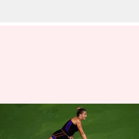
துபாய் டென்னிஸ்
சாம்பியன்ஷிப் : 2023இல்
முதல் தோல்வியை பெற்ற