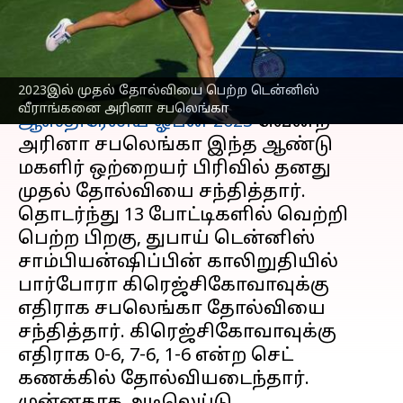
அரினா சபலெங்கா
எழுதியவர்
Feb 24, 2023
05:43 pm
Sekar Chinnappan
செய்தி முன்னோட்டம்
2023இல் முதல் தோல்வியை பெற்ற டென்னிஸ்
வீராங்கனை அரினா சபலெங்கா
ஆஸ்திரேலிய ஓபன் 2023
வென்ற
அரினா சபலெங்கா இந்த ஆண்டு
மகளிர் ஒற்றையர் பிரிவில் தனது
முதல் தோல்வியை சந்தித்தார்.
தொடர்ந்து 13 போட்டிகளில் வெற்றி
பெற்ற பிறகு, துபாய் டென்னிஸ்
சாம்பியன்ஷிப்பின் காலிறுதியில்
பார்போரா கிரெஜ்சிகோவாவுக்கு
எதிராக சபலெங்கா தோல்வியை
சந்தித்தார். கிரெஜ்சிகோவாவுக்கு
எதிராக 0-6, 7-6, 1-6 என்ற செட்
கணக்கில் தோல்வியடைந்தார்.