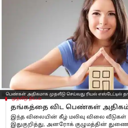
எழுதியவர்
Mar 06, 2023
06:19 pm
Siranjeevi
செய்தி முன்னோட்டம்
இந்தியாவில்
முதலீடு
செய்வதில் ஆண்கள
எஸ்டேட்டில் முதலீடு செய்ய விரும்புகி
என அறிக்கையில் கூறப்படுகிறது.
அதன்படி, ரியல் எஸ்டேட் ஆலோசகர் அனரோ
தங்கத்தில் முதலீடு செய்ய விரும்புகிறார்
ரியல் எஸ்டேட் ஆலோசகர் அனரோக் நடத்திய
மேலும் 7% FD களை நிலையான வைப்பு விரு
பெண்கள் அதிகமாக முதலீடு செய்வது ரியல் எஸ்டேட்டில் த
முதலீடு திட்டம்
தங்கத்தை விட பெண்கள் அதிகம்
இந்த விலையின் கீழ் மலிவு விலை வீடுகள
இதுகுறித்து, அனரோக் குழுமத்தின் துணைத்