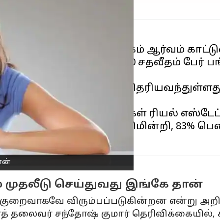
ை விட பெண்களே அதிகம் ஆர்வம் காட்டுவ
றார்கள், அதைத் தொடர்ந்து 20 சதவீதம் பேர
க் நடத்திய ஆய்வில், தெரியவந்துள்ளது.,
கள்.
 ஆய்வில், 65% பெண்கள் ரியல் எஸ்டேட்டில
ம்புகிறார்கள். இதுமட்டுமின்றி, 83% பெண
ான்
 முதலீடு செய்துவது இங்கே தான்
் குறைவாகவே விரும்பப்படுகின்றன என்று அறி
 தலைவர் சந்தோஷ் குமார் தெரிவிக்கையில், கட