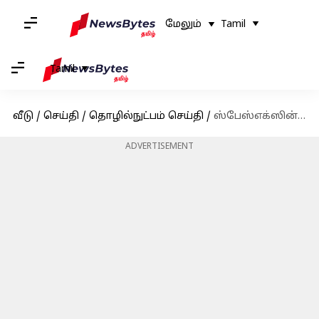
மேலும்
Tamil
Tamil
வீடு
/
செய்தி
/
தொழில்நுட்பம் செய்தி
/
ஸ்பேஸ்எக்ஸின் போலரிஸ் டான் மிஷன்: முதல் தனியார் விண்வெளி நடைப்பயணத்தைச் சுற்றியுள்ள அபாயங்கள்
ADVERTISEMENT