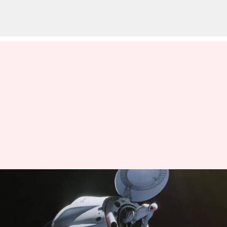
ஸ்பேஸ்எக்ஸின்
போலரிஸ் டான் மிஷன்:
முதல் தனியார்