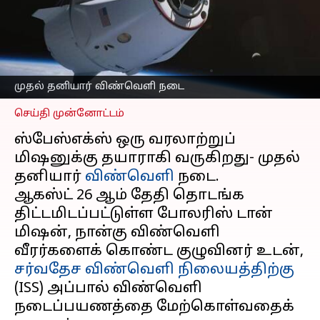
விண்வெளி
நடைப்பயணத்தைச்
சுற்றியுள்ள அபாயங்கள்
எழுதியவர்
Aug 21, 2024
04:10 pm
Venkatalakshmi V
முதல் தனியார் விண்வெளி நடை
செய்தி முன்னோட்டம்
ஸ்பேஸ்எக்ஸ் ஒரு வரலாற்றுப்
மிஷனுக்கு தயாராகி வருகிறது- முதல்
தனியார்
விண்வெளி
நடை.
ஆகஸ்ட் 26 ஆம் தேதி தொடங்க
திட்டமிடப்பட்டுள்ள போலரிஸ் டான்
மிஷன், நான்கு விண்வெளி
வீரர்களைக் கொண்ட குழுவினர் உடன்,
சர்வதேச விண்வெளி நிலையத்திற்கு
(ISS) அப்பால் விண்வெளி
நடைப்பயணத்தை மேற்கொள்வதைக்