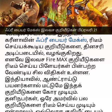
வழிமுறைகள்;
எழுதியவர்
Feb 21, 2023
11:17 am
Siranjeevi
செய்தி முன்னோட்டம்
ஃப்ரீ பையர் மேக்ஸ் இலவச குறியீடுகள் பிப்ரவரி 21
பேட்டில் ராயல் கேம் இந்தியா,
கரீனாவின்
ஃப்ரீ பையர் மேக்ஸ்
, ரிடீம்
செய்யக்கூடிய குறியீடுகளை, தினசரி
அடிப்படையில், வழங்குகிறது.
எனவே இலவச Fire MAX குறியீடுகளை
ரிடீம் செய்ய பிளேயர்கள் பின்பற்ற
வேண்டிய சில விதிகள் உள்ளன.
இந்தியாவில், ஆண்ட்ராய்டு
பயனர்களால் மட்டுமே இந்தக்
குறியீடுகளை கோர முடியும்.
தனிநபர்கள், ஒரே அமர்வில் பல
குறியீடுகளை ரிடீம் செய்ய முடியும்