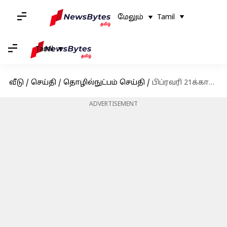
மேலும்
Tamil
Tamil
வீடு
/
செய்தி
/
தொழில்நுட்பம் செய்தி
/
பிப்ரவரி 21க்கான Free Fire MAX இலவச குறியீடுகள் - பெறுவதற்கான வழிமுறைகள்;
ADVERTISEMENT