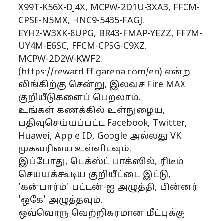
X99T-K56X-DJ4X, MCPW-2D1U-3XA3, FFCM-
CPSE-N5MX, HNC9-5435-FAGJ.
EYH2-W3XK-8UPG, BR43-FMAP-YEZZ, FF7M-
UY4M-E6SC, FFCM-CPSG-C9XZ.
MCPW-2D2W-KWF2.
(https://reward.ff.garena.com/en) என்ற
லிங்கிற்கு சென்று, இலவச Fire MAX
குறியீடுகளைப் பெறலாம்.
உங்கள் கணக்கில் உள்நுழைய,
பதிவுசெய்யப்பட்ட Facebook, Twitter,
Huawei, Apple ID, Google அல்லது VK
முகவரியை உள்ளிடவும்.
இப்போது, டெக்ஸ்ட் பாக்ஸில், ரிடீம்
செய்யக்கூடிய குறியீட்டை இட்டு,
'கன்பார்ம்' பட்டன்-ஐ அழுத்தி, பின்னர்
'ஒகே' அழுத்தவும்.
ஒவ்வொரு வெற்றிகரமான மீட்புக்கு