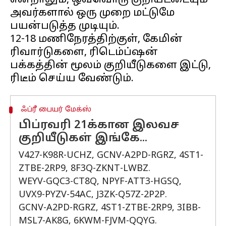
என்றாலும், ஒவ்வொரு குறியீட்டையும்
அவர்களால் ஒரு முறை மட்டுமே
பயன்படுத்த முடியும்.
12-18 மணிநேரத்திற்குள், கேமின்
ரிவார்டுகளை, ரிடெம்ப்ஷன்
பக்கத்தின் மூலம் குறியீடுகளை இட்டு,
ஃப்ரீ பையர் மேக்ஸ்
பிப்ரவரி 21க்கான இலவச
குறியீடுகள் இங்கே...
V427-K98R-UCHZ, GCNV-A2PD-RGRZ, 4ST1-
ZTBE-2RP9, 8F3Q-ZKNT-LWBZ.
WEYV-GQC3-CT8Q, NPYF-ATT3-HGSQ,
UVX9-PYZV-54AC, J3ZK-Q57Z-2P2P.
GCNV-A2PD-RGRZ, 4ST1-ZTBE-2RP9, 3IBB-
MSL7-AK8G, 6KWM-FJVM-QQYG.