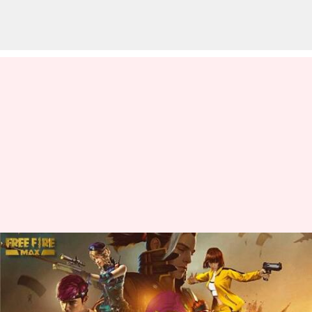
பிப்ரவரி 21க்கான Free Fire
MAX இலவச குறியீடுகள் -
பெறுவதற்கான