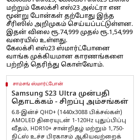
கேலக்சி எஸ்23, கேலக்சி எஸ்23 பிளஸ்
மற்றும் கேலக்சி எஸ்23 அல்ட்ரா என
மூன்று போன்கள் தற்போது இந்த
சீரிஸில் அறிமுகம் செய்யப்பட்டுள்ளன.
இதன் விலை ரூ.74,999 முதல் ரூ.1,54,999
வரையில் உள்ளது.
கேலக்சி எஸ்23 ஸ்மார்ட்போனை
வாங்க முக்கியமான காரணங்களை
சாம்சங் ஸ்மார்ட்போன்
Samsung S23 Ultra முன்பதி
தொடக்கம் - சிறப்பு அம்சங்கள்
6.8-இன்ச் QHD+ (1440x3088 பிக்சல்கள்)
AMOLED திரையுடன் 1-120Hz புதுப்பிப்பு
வீதம், HDR10+ சான்றிதழ் மற்றும் 1,750-
நிட்ஸ் உச்ச பிரகாசம் ஆகியவற்றைக்