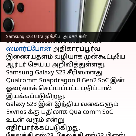
ஒரு சலுகையா?
எழுதியவர்
Feb 03, 2023
07:13 pm
Siranjeevi
செய்தி முன்னோட்டம்
Samsung S23 Ultra முக்கிய அம்சங்கள்
சாம்சங் கேலக்ஸி எஸ்23 சீரிஸ்
ஸ்மார்ட்போன்
அதிகாரப்பூர்வ
இணையதளம் வழியாக முன்கூட்டியே
ஆர்டர் செய்ய அறிவித்துள்ளது.
Samsung Galaxy S23 சீரிஸானது
Qualcomm Snapdragon 8 Gen2 SoC இன்
ஓவர்லாக் செய்யப்பட்ட பதிப்பால்
இயக்கப்படுகிறது.
Galaxy S23 இன் இந்திய வகைகளும்
Exynos க்கு பதிலாக Qualcomm SoC
உடன் வரும் என்று
எதிர்பார்க்கப்படுகிறது.