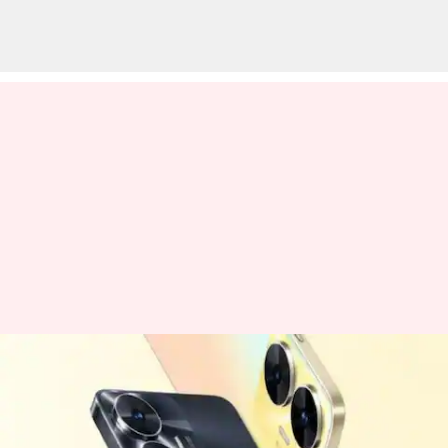
வெளியானது ரியல்மீ-ன்
புதிய நார்சோ பட்ஜெட்
மொபைல்!