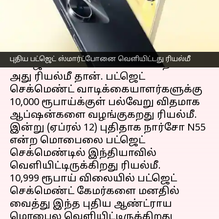
எழுதியவர்
Apr 12, 2023
03:40 pm
Prasanna Venkatesh
செய்தி முன்னோட்டம்
இந்தியா
ஸ்மார்ட்போன்
சந்தையில்
புதிய பட்ஜெட் ஸ்மார்ட்போனை வெளியிட்டது ரியல்மீ
பட்ஜெட் செக்மெண்ட் கிங் என்றால்
அது ரியல்மீ தான். பட்ஜெட்
செக்மெண்ட் வாடிக்கையாளர்களுக்கு
10,000 ரூபாய்க்குள் பல்வேறு விதமாக
ஆப்ஷன்களை வழங்குகறது ரியல்மீ.
இன்று (ஏப்ரல் 12) புதிதாக நார்சோ N55
என்ற மொபைலை பட்ஜெட்
செக்மெண்டில் இந்தியாவில்
வெளியிட்டிருக்கிறது ரியல்மீ.
10,999 ரூபாய் விலையில் பட்ஜெட்
செக்மெண்ட் கேமர்களை மனதில்
வைத்து இந்த புதிய ஆண்ட்ராய
மொபைல வெளியிட்டிருக்கிறது