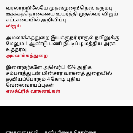
வரலாற்றிலேயே முதல்முறை! நெல், கரும்பு
ஊக்கத்தொகையை உயர்த்தி முதல்வர் விஜய்
சட்டசபையில் அறிவிப்பு
விஜய்
அமலாக்கத்துறை இயக்குநர் ராகுல் நவீனுக்கு
மேலும் 1 ஆண்டு பணி நீட்டிப்பு; மத்திய அரசு
உத்தரவு
அமலாக்கத்துறை
இளைஞர்களே அலெர்ட்! 45% அதிக
சம்பளத்துடன் மின்சார வாகனத் துறையில்
குவியப்போகும் 4 கோடி புதிய
வேலைவாய்ப்புகள்
எலக்ட்ரிக் வாகனங்கள்
எங்களை பற்றி
தனியுரிமைக் கொள்கை