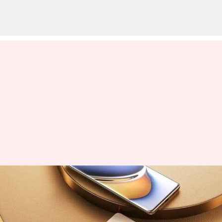
இந்தியாவில்
வெளியானது ரியல்மீ 11
ப்ரோ சீரிஸ்