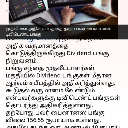
பங்கு!
எழுதியவர்
Apr 08, 2023
06:54 pm
Siranjeevi
செய்தி முன்னோட்டம்
முதலீட்டில் அதிக லாபத்தை தரும் பவர் பைனான்ஸ்
டிவிடெண்ட் பங்கு
பிஎப்
சிறு சேமிப்பு
திட்டத்தை விட
அதிக வருமானத்தை
கொடுத்திருக்கிறது Dividend பங்கு
நிறுவனம்.
பங்கு சந்தை மூதலீட்டாளர்கள்
மத்தியில் Dividend பங்குகள் மீதான
ஆர்வம் சமீபத்தில் அதிகரித்துள்ளது.
கூடுதல் வருமானம் வேண்டும்
என்பவர்களுக்கு டிவிடெண்ட் பங்குகள்
தொடர்ந்து அதிகரித்துள்ளது.
தற்போது பவர் பைனான்ஸ் பங்கு
விலை 156.55 ரூபாயாக உள்ளது.