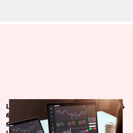
பிஎப் திட்டத்தை விட அதிக
வருமானம் தரும் பவர்
பைனான்ஸ் Dividend