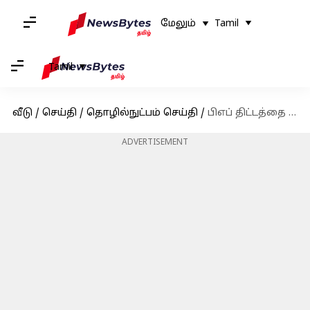
மேலும்
Tamil
Tamil
வீடு
/
செய்தி
/
தொழில்நுட்பம் செய்தி
/
பிஎப் திட்டத்தை விட அதிக வருமானம் தரும் பவர் பைனான்ஸ் Dividend பங்கு!
ADVERTISEMENT