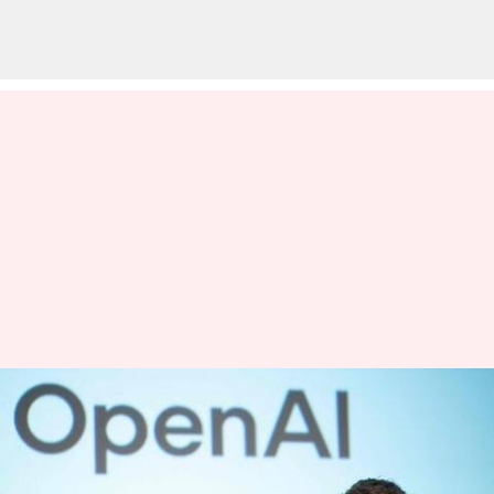
மஸ்க்கின் எக்ஸுக்கு
போட்டியாக OpenAI
உருவாக்கும் புதிய சமூக