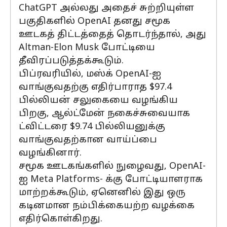
ChatGPT அல்லது அதைச் சுற்றியுள்ள
பகுதிகளில் OpenAI தனது சமூக
ஊடகத் திட்டத்தைத் தொடர்ந்தால், அது
Altman-Elon Musk போட்டியை
தீவிரப்படுத்தக்கூடும்.
பிப்ரவரியில், மஸ்க் OpenAI-ஐ
வாங்குவதற்கு எதிர்பாராத $97.4
பில்லியன் சலுகையை வழங்கிய
பிறகு, ஆல்ட்மேன் நகைச்சுவையாக
ட்விட்டரை $9.74 பில்லியனுக்கு
வாங்குவதற்கான வாய்ப்பை
வழங்கினார்.
சமூக ஊடகங்களில் நுழைவது, OpenAI-
ஐ Meta Platforms- க்கு போட்டியாளராக
மாற்றக்கூடும், ஏனெனில் இது ஒரு
கடினமான நம்பிக்கையற்ற வழக்கை
எதிர்கொள்கிறது.