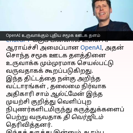
ஊடக தளம்
எழுதியவர்
Apr 16, 2025
11:47 am
Venkatalakshmi V
செய்தி முன்னோட்டம்
OpenAI உருவாக்கும் புதிய சமூக ஊடக தளம்
ChatGPT
-க்குப் பின்னால் உள்ள AI
ஆராய்ச்சி அமைப்பான
OpenAI
, அதன்
சொந்த சமூக ஊடக தளத்தினை
உருவாக்க மும்முரமாக செயல்பட்டு
வருவதாகக் கூறப்படுகிறது.
இந்த திட்டத்தை நன்கு அறிந்த
வட்டாரங்கள் , தலைமை நிர்வாக
அதிகாரி சாம் ஆல்ட்மேன் இந்த
முயற்சி குறித்து வெளிப்புற
நிபுணர்களிடமிருந்து கருத்துக்களைப்
பெற்று வருவதாக
தி வெர்ஜிடம்
தெரிவித்தனர்.