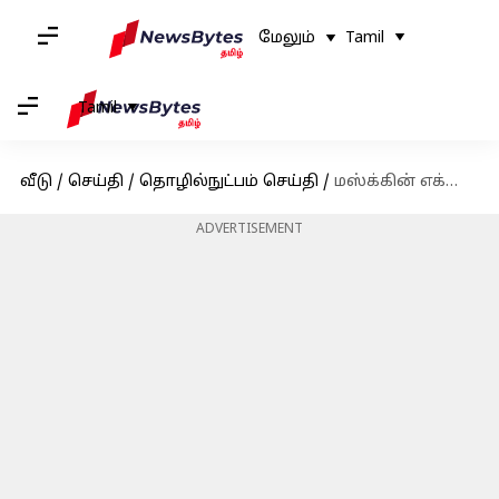
மேலும்
Tamil
Tamil
வீடு
/
செய்தி
/
தொழில்நுட்பம் செய்தி
/
மஸ்க்கின் எக்ஸுக்கு போட்டியாக OpenAI உருவாக்கும் புதிய சமூக ஊடக தளம்
ADVERTISEMENT