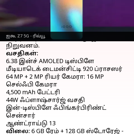
செய்தி முன்னோட்டம்
இந்தியா வில் விற்பனையாகி வந்த Z6
5G-யை தொடர்ந்து Z7 5G
ஸ்மார்ட்போன்
ஐகூ Z7 5G - ரிவ்யூ
கடந்த மாதம் வெளியிட்டது ஐகூ (
iQoo
)
வசதிகள்:
6.38 இன்ச் AMOLED டிஸ்பிளே
மீடியாடெக் டைமன்சிட்டி 920 ப்ராசஸர்
64 MP + 2 MP ரியர் கேமரா: 16 MP
செல்ஃபி கேமரா
4,500 mAh பேட்டரி
44W ஃப்ளாஷ்சார்ஜ் வசதி
இன்-டிஸ்பிளே ஃபிங்கர்பிரிண்ட்
சென்சார்
விலை:
6 GB ரேம் + 128 GB ஸ்டோரேஜ் -