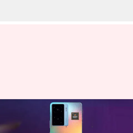
எப்படி இருக்கிறது iQoo Z7
5G: ரிவ்யூ!
எழுதியவர்
Apr 15, 2023
10:08 am
Prasanna Venkatesh