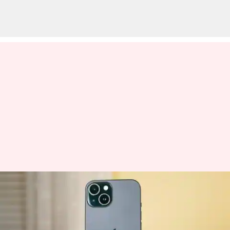
₹45,000 ஐ விட குறைகிறது;
அமேசான் பண்டிகை கால
விற்பனையில் ஐபோன் 15