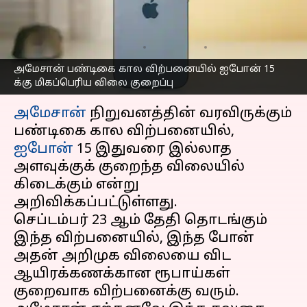
க்கு மிகப்பெரிய விலை
குறைப்பு
எழுதியவர்
Sep 21, 2025
07:56 pm
Sekar Chinnappan
அமேசான் பண்டிகை கால விற்பனையில் ஐபோன் 15
க்கு மிகப்பெரிய விலை குறைப்பு
செய்தி முன்னோட்டம்
அமேசான்
நிறுவனத்தின் வரவிருக்கும்
பண்டிகை கால விற்பனையில்,
ஐபோன்
15 இதுவரை இல்லாத
அளவுக்குக் குறைந்த விலையில்
கிடைக்கும் என்று
அறிவிக்கப்பட்டுள்ளது.
செப்டம்பர் 23 ஆம் தேதி தொடங்கும்
இந்த விற்பனையில், இந்த போன்
அதன் அறிமுக விலையை விட
ஆயிரக்கணக்கான ரூபாய்கள்
குறைவாக விற்பனைக்கு வரும்.