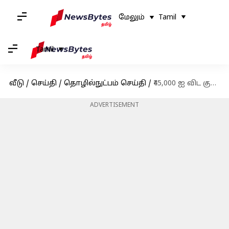
மேலும்
Tamil
Tamil
வீடு
/
செய்தி
/
தொழில்நுட்பம் செய்தி
/
₹45,000 ஐ விட குறைகிறது; அமேசான் பண்டிகை கால விற்பனையில் ஐபோன் 15 க்கு மிகப்பெரிய விலை குறைப்பு
ADVERTISEMENT