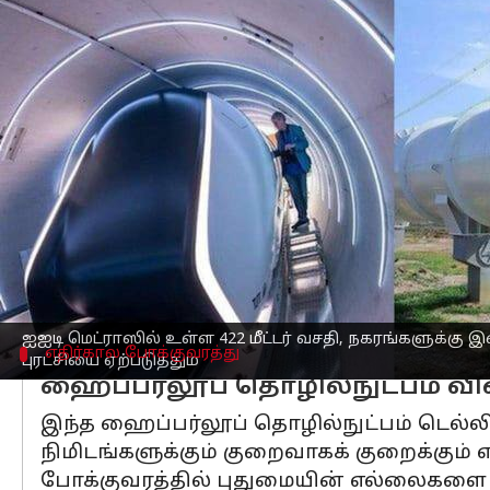
எழுதியவர்
Feb 25, 2025
06:25 pm
Venkatalakshmi V
செய்தி முன்னோட்டம்
இந்தியாவின் முதல் ஹைப்பர்லூப் சோத
வெளியிட்டுள்ளது.
ரயில்வே அமைச்சகத்தால் ஆதரிக்கப்படும் 4
வெற்றிடக் குழாயில் அதிவேக ரயில்களை
இந்த தொழில்நுட்பம் முழுமையாக சோதிக்கப
ஐஐடி மெட்ராஸில் உள்ள 422 மீட்டர் வசதி, நகரங்களுக்கு
எதிர்கால போக்குவரத்து
புரட்சியை ஏற்படுத்தும்
ஹைப்பர்லூப் தொழில்நுட்பம் வ
இந்த ஹைப்பர்லூப் தொழில்நுட்பம் டெல்லிக
நிமிடங்களுக்கும் குறைவாகக் குறைக்கும் 
போக்குவரத்தில் புதுமையின் எல்லைகளை 