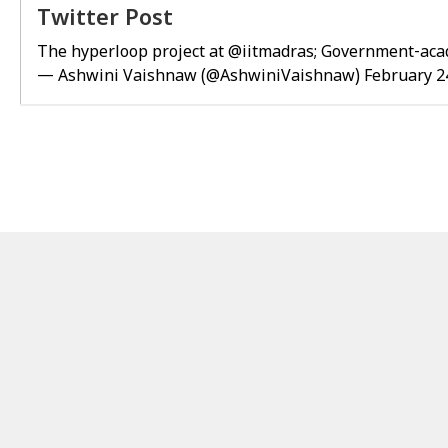
Twitter Post
The hyperloop project at
@iitmadras
; Government-acad
— Ashwini Vaishnaw (@AshwiniVaishnaw)
February 2