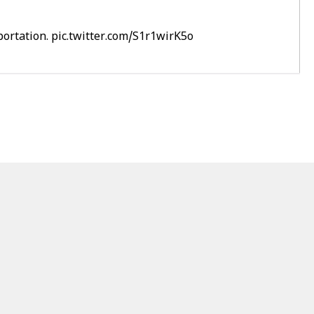
portation.
pic.twitter.com/S1r1wirK5o