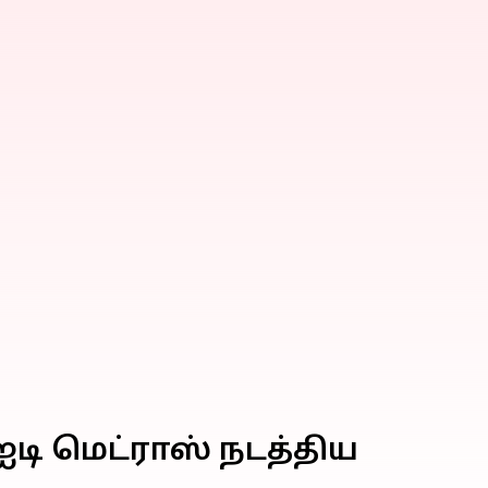
ி மெட்ராஸ் நடத்திய