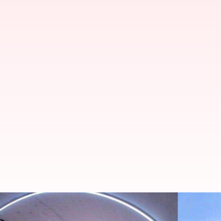
இந்தியாவின் முதல் ஹைப்ப
சாதனை