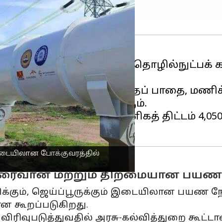
னைப் பாதையை இந்திய தொழில்நுட்பக் கழ
22 மீட்டர் நீளமுள்ள இந்தப் பாதை, மணிக்கு
ப் பயணிக்க அனுமதிக்கும்.
்பட்டவுடன், முதல் வணிகத் திட்டம் 4,050 
 இடையிலான போக்குவரத்தில்
ிரைவான மற்றும் திறமையான பயணத்
்கும், ஜெய்ப்பூருக்கும் இடையிலான பயண நேரத்த
என கூறப்படுகிறது.
விரிவுபடுத்துவதில் அரசு-கல்வித்துறை கூ