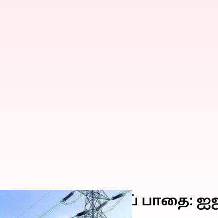
ர்லூப் சோதனைப் பாதை: ஐஐட