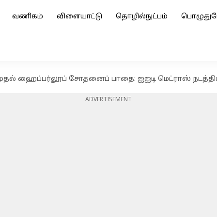
வணிகம்
விளையாட்டு
தொழில்நுட்பம்
பொழுதுப
முதல் ஹைப்பர்லூப் சோதனைப் பாதை: ஐஐடி மெட்ராஸ் நடத்
ADVERTISEMENT