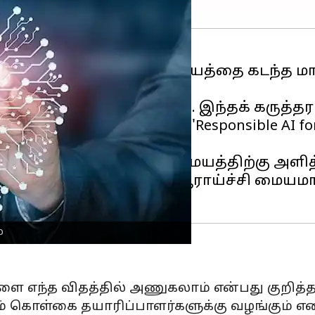
ble AI (CeRAI) ஆராய்ச்சி மையத்தை கடந்த 
்சர் ராஜீவ் சந்திரசேகர்.
ரங்கு நேற்று நடைபெற்றது. இந்தக் கருத்த
ஊக்குவிக்கும் வகையில் 'Responsible AI for
ல்களை இந்த ஆராய்ச்சி மையத்திற்கு அளித்த
ய மற்றும் உலகளாவிய ஆராய்ச்சி மையமாத
்
ை எந்த விதத்தில் அணுகலாம் என்பது குறித்த
 கொள்கை தயாரிப்பாளர்களுக்கு வழங்கும் எனத்