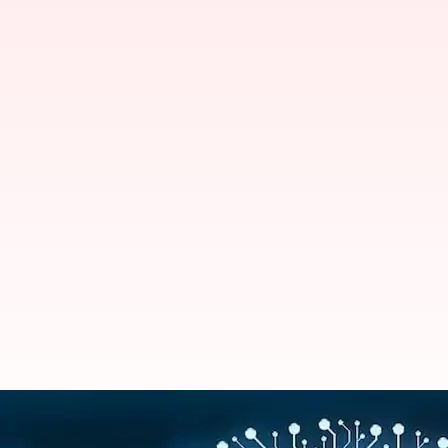
சென்னை ஐஐடியில் திறக்கப்