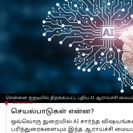
எழுதியவர்
May 16, 2023
03:03 pm
Prasanna Venkatesh
செய்தி முன்னோட்டம்
சென்னை
ஐஐடியின் Centre for Responsi
மற்றும் தகவல் தொழில்நுட்பத்துறை அமைச
அந்த ஆராய்ச்சி மையத்தின் முதல் கருத
பொறுப்புடன் கூடிய AI சார்ந்த தீர்வுகளை 
கூகுள்
நிறுவனம் சுமார் 1 மில்லியன் டா
பயன்நோக்கு ஆராய்ச்சிகளுக்கான தேசி
சென்னை ஐஐடியில் திறக்கப்பட்ட புதிய AI ஆராய்ச்சி மையம
சென்னை
செயல்பாடுகள் என்ன?
ஒவ்வொரு துறையில் AI சார்ந்த விஷயங்கள
பரிந்துரைகளையும் இந்த ஆராய்ச்சி மையம்