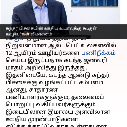
ஊழியர்கள்
எழுதியவர்
May 04, 2023
01:27 pm
Siranjeevi
செய்தி முன்னோட்டம்
சுந்தர் பிச்சையின் ஊதிய உயர்வுக்கு கூகுள்
ஊழியர்கள் விமர்சனம்
கூகுள்
நிறுவனத்தின் தாய்
நிறுவனமான ஆல்பபெட் உலகளவில்
12 ஆயிரம் ஊழியர்களை
பணிநீக்கம்
செய்ய இருப்பதாக கடந்த ஜனவரி
மாதம் அறிவித்து இருந்தது.
இதனிடையே, கடந்த ஆண்டு சுந்தர்
பிச்சைக்கு வழங்கப்பட்ட சம்பளம்
ஆனது, சாதாரண
பணியாளர்களுக்கும், தலைமைப்
பொறுப்பு வகிப்பவர்களுக்கும்
இடையிலான இமாலய அளவிலான
ஊதிய முரண்பாடுகளை