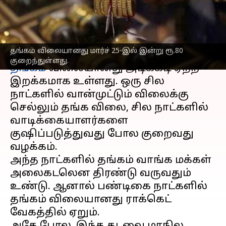
விபரம்
எழுதியவர்
Mar 25, 2023
05:02 pm
Siranjeevi
செய்தி முன்னோட்டம்
தங்கம் விலையானது மார்ச் 25-இல் இன்று ரூ.80
குறைந்துள்ளது.
தங்கம்
விலையானது அடிக்கடி ஏற்ற
இறக்கமாக உள்ளது. ஒரு சில
நாட்களில் வான்முட்டும் விலைக்கு
செல்லும் தங்க விலை, சில நாட்களில்
வாடிக்கையாளர்களை
குஷிப்படுத்துவது போல குறைவது
வழக்கம்.
அந்த நாட்களில் தங்கம் வாங்க மக்கள்
அலைகடலென திரண்டு வருவதும்
உண்டு. ஆனால் பண்டிகை நாட்களில்
தங்கம் விலையானது ராக்கெட்
வேகத்தில் ஏறும்.