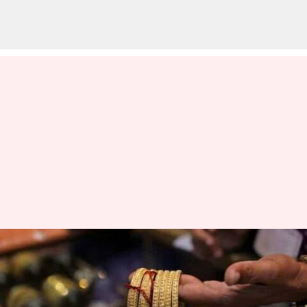
தொடர்ந்து
ஏற்றத்துக்குபின் சரிந்த
தங்கம் விலை! இன்றைய