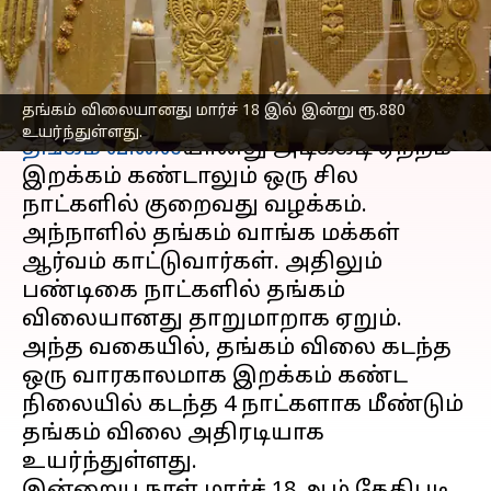
விலை பட்டியல்
எழுதியவர்
Mar 18, 2023
12:21 pm
Siranjeevi
செய்தி முன்னோட்டம்
தங்கம் விலையானது மார்ச் 18 இல் இன்று ரூ.880
உயர்ந்துள்ளது.
தங்கம் விலை
யானது அடிக்கடி ஏற்றம்
இறக்கம் கண்டாலும் ஒரு சில
நாட்களில் குறைவது வழக்கம்.
அந்நாளில் தங்கம் வாங்க மக்கள்
ஆர்வம் காட்டுவார்கள். அதிலும்
பண்டிகை நாட்களில் தங்கம்
விலையானது தாறுமாறாக ஏறும்.
அந்த வகையில், தங்கம் விலை கடந்த
ஒரு வாரகாலமாக இறக்கம் கண்ட
நிலையில் கடந்த 4 நாட்களாக மீண்டும்
தங்கம் விலை அதிரடியாக
உயர்ந்துள்ளது.