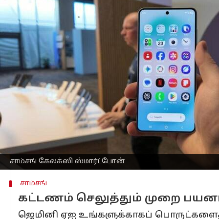
எழுதியவர்
Mar 15, 2026
10:01 am
Prasanna
செய்தி முன்னோட்டம்
சாம்சங்
நிறுவனத்தின் புதிய வெளியீடான
செயலிகளைத் தானாகவே இயக்கும் 'டாஸ்க
நீங்கள் ஒரு குரல் கட்டளை கொடுத்தால்
பணிகளைச் செய்யும்.
உதாரணமாக, "ஒரு டாக்ஸி புக் செய்" என
இருப்பிடத்தை உள்ளிட்டு பயணத்தை உறு
தற்போது ஆரம்பகட்டமாக உபெர், உபெர் ஈட
சாம்சங் கேலக்ஸி ஸ்மார்ட்போன்
சாம்சங்
கட்டணம் செலுத்தும் முறை பயனர
ஜெமினி ஏஐ உங்களுக்காகப் பொருட்களைத் தேர