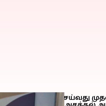
ம்.. டாக்ஸி புக் செய்வது ம
 ஸ்மார்ட்போனில் அசத்தல் அப