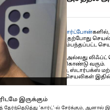
 கேலக்ஸி S26 சீரிஸ்
ஸ்மார்ட்போன்
களில்
் ஆட்டோமேஷன்' வசதி தற்போது செயல்பாட
, ஜெமினி ஏஐ தானாகவே சம்பந்தப்பட்ட செய
்று கூறினால், அது உபெர் அல்லது லிஃப்ட்
தி செய்யும் நிலைக்குக் கொண்டு வரும்.
்ஸ், டோர்டாஷ், கிரப்ஹப், ஸ்டார்பக்ஸ் ம
ிடமே இருக்கும்
்ந்தெடுத்து 'கார்ட்'-ல் சேர்க்கும், ஆனால் 