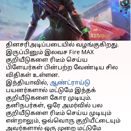
செய்தி முன்னோட்டம்
பேட்டில் ராயல் கேம் இந்தியா,
கரீனாவின்
ஃபிரீ ஃபையர்
, ரிடீம்
செய்யக்கூடிய குறியீடுகளை,
தினசரிஅடிப்படையில் வழங்குகிறது.
இருப்பினும் இலவச Fire MAX
குறியீடுகளை ரிடீம் செய்ய
பிளேயர்கள் பின்பற்ற வேண்டிய சில
விதிகள் உள்ளன.
இந்தியாவில்,
ஆண்ட்ராய்டு
பயனர்களால் மட்டுமே இந்தக்
குறியீடுகளை கோர முடியும்.
தனிநபர்கள், ஒரே அமர்வில் பல
குறியீடுகளை ரிடீம் செய்ய முடியும்
என்றாலும், ஒவ்வொரு குறியீட்டையும்
அவர்களால் ஒரு முறை மட்டுமே