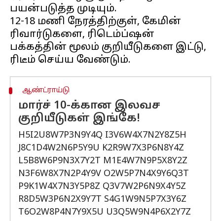
பயன்படுத்த முடியும்.
12-18 மணி நேரத்திற்குள், கேமின்
ரிவார்டுகளை, ரிடெம்ப்ஷன்
பக்கத்தின் மூலம் குறியீடுகளை இட்டு,
ஆண்ட்ராய்டு
மார்ச் 10-க்கான இலவச
குறியீடுகள் இங்கே!
H5I2U8W7P3N9Y4Q I3V6W4X7N2Y8Z5H
J8C1D4W2N6P5Y9U K2R9W7X3P6N8Y4Z
L5B8W6P9N3X7Y2T M1E4W7N9P5X8Y2Z
N3F6W8X7N2P4Y9V O2W5P7N4X9Y6Q3T
P9K1W4X7N3Y5P8Z Q3V7W2P6N9X4Y5Z
R8D5W3P6N2X9Y7T S4G1W9N5P7X3Y6Z
T6O2W8P4N7Y9X5U U3Q5W9N4P6X2Y7Z