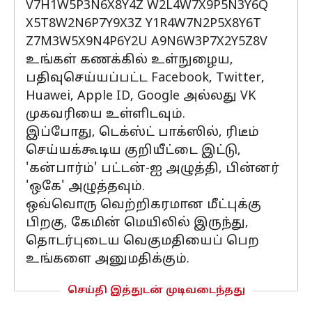
V7H1W5P3N6X8Y4Z W2L4W7X9P5N3Y6Q
X5T8W2N6P7Y9X3Z Y1R4W7N2P5X8Y6T
Z7M3W5X9N4P6Y2U A9N6W3P7X2Y5Z8V
உங்கள் கணக்கில் உள்நுழைய,
பதிவுசெய்யப்பட்ட Facebook, Twitter,
Huawei, Apple ID, Google அல்லது VK
முகவரியை உள்ளிடவும்.
இப்போது, டெக்ஸ்ட் பாக்ஸில், ரிடீம்
செய்யக்கூடிய குறியீட்டை இட்டு,
'கன்பார்ம்' பட்டன்-ஐ அழுத்தி, பின்னர்
'ஒகே' அழுத்தவும்.
ஒவ்வொரு வெற்றிகரமான மீட்புக்கு
பிறகு, கேமின் மெயிலில் இருந்து,
தொடர்புடைய வெகுமதியைப் பெற
உங்களை அனுமதிக்கும்.
செய்தி இத்துடன் முடிவடைந்தது