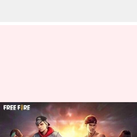
Free Fire MAX இலவச
குறியீடுகள்: அக்டோபர் 15-
க்கான குறியீடுகள்