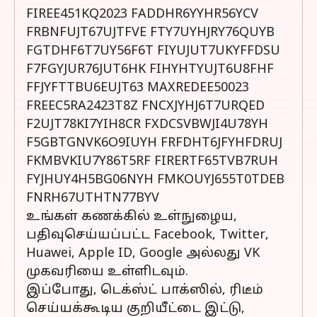
FIREE451KQ2023 FADDHR6YYHR56YCV
FRBNFUJT67UJTFVE FTY7UYHJRY76QUYB
FGTDHF6T7UY56F6T FIYUJUT7UKYFFDSU
F7FGYJUR76JUT6HK FIHYHTYUJT6U8FHF
FFJYFTTBU6EUJT63 MAXREDEE50023
FREEC5RA2423T8Z FNCXJYHJ6T7URQED
F2UJT78KI7YIH8CR FXDCSVBWJI4U78YH
F5GBTGNVK6O9IUYH FRFDHT6JFYHFDRUJ
FKMBVKIU7Y86T5RF FIRERTF65TVB7RUH
FYJHUY4H5BG06NYH FMKOUYJ655T0TDEB
FNRH67UTHTN77BYV
உங்கள் கணக்கில் உள்நுழைய,
பதிவுசெய்யப்பட்ட Facebook, Twitter,
Huawei, Apple ID, Google அல்லது VK
முகவரியை உள்ளிடவும்.
இப்போது, டெக்ஸ்ட் பாக்ஸில், ரிடீம்
செய்யக்கூடிய குறியீட்டை இட்டு,