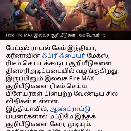
பெறுவதற்கான
வழிமுறைகள்
எழுதியவர்
Oct 15, 2023
09:49 am
Sindhuja SM
Free Fire MAX இலவச குறியீடுகள்: அக்டோபர் 15
செய்தி முன்னோட்டம்
பேட்டில் ராயல் கேம் இந்தியா,
கரீனாவின்
ஃபிரீ ஃபையர்
மேக்ஸ்,
ரிடீம் செய்யக்கூடிய குறியீடுகளை,
தினசரிஅடிப்படையில் வழங்குகிறது.
இருப்பினும் இலவச Fire MAX
குறியீடுகளை ரிடீம் செய்ய
பிளேயர்கள் பின்பற்ற வேண்டிய சில
விதிகள் உள்ளன.
இந்தியாவில்,
ஆண்ட்ராய்டு
பயனர்களால் மட்டுமே இந்தக்
குறியீடுகளை கோர முடியும்.