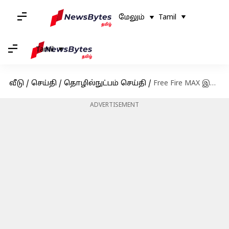
மேலும்
Tamil
Tamil
வீடு
/
செய்தி
/
தொழில்நுட்பம் செய்தி
/
Free Fire MAX இலவச குறியீடுகள்: அக்டோபர் 15-க்கான குறியீடுகள் பெறுவதற்கான வழிமுறைகள்
ADVERTISEMENT