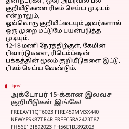
தனிநபர்கள், ஒரே அமர்வில் பல
குறியீடுகளை ரிடீம் செய்ய முடியும்
என்றாலும்,
ஒவ்வொரு குறியீட்டையும் அவர்களால்
ஒரு முறை மட்டுமே பயன்படுத்த
முடியும்.
12-18 மணி நேரத்திற்குள், கேமின்
ரிவார்டுகளை, ரிடெம்ப்ஷன்
பக்கத்தின் மூலம் குறியீடுகளை இட்டு,
kjcw`
அக்டோபர் 15-க்கான இலவச
குறியீடுகள் இங்கே!
FREEAV11QT6023 FIRE459MM3X440
NEWYESK87TR4R FREEC5RA2423T8Z
FH56E1BI892023 FH56E1BI892023